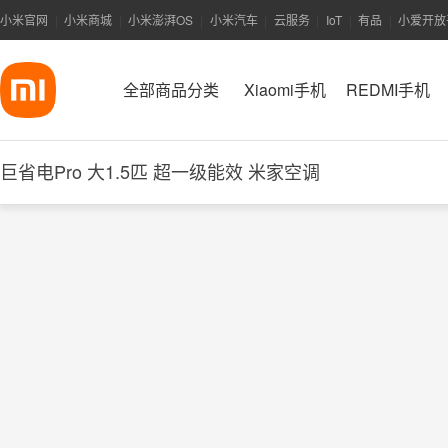
小米官网
小米商城
小米澎湃OS
小米汽车
云服务
IoT
有品
小爱开放
|
|
|
|
|
|
|
全部商品分类
Xiaomi手机
REDMI手机
巨省电Pro 大1.5匹 超一级能效 米家空调