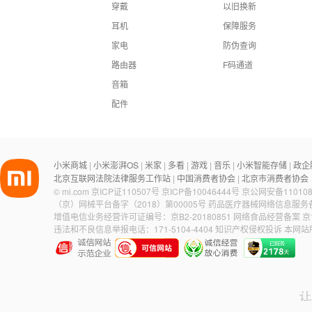
穿戴
以旧换新
耳机
保障服务
家电
防伪查询
路由器
F码通道
音箱
配件
小米商城
小米澎湃OS
米家
多看
游戏
音乐
小米智能存储
政企
|
|
|
|
|
|
|
北京互联网法院法律服务工作站
中国消费者协会
北京市消费者协会
|
|
©
mi.com
京ICP证110507号
京ICP备10046444号
京公网安备110108
（京）网械平台备字（2018）第00005号
药品医疗器械网络信息服务备案
增值电信业务经营许可证编号：京B2-20180851
网络食品经营备案 京食
违法和不良信息举报电话：171-5104-4404
知识产权侵权投诉
本网站