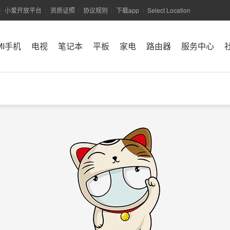
小爱开放平台
资质证照
协议规则
下载app
Select Location
|
|
|
|
|
MI手机
电视
笔记本
平板
家电
路由器
服务中心
小米商城APP