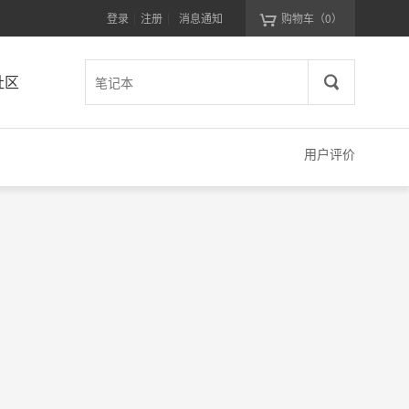
登录
注册
消息通知
购物车
（0）
|
|
社区
用户评价