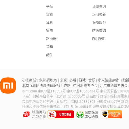
平板
订单查询
穿戴
以旧换新
耳机
保障服务
家电
防伪查询
路由器
F码通道
音箱
配件
小米商城
小米澎湃OS
米家
多看
游戏
音乐
小米智能存储
政企
|
|
|
|
|
|
|
北京互联网法院法律服务工作站
中国消费者协会
北京市消费者协会
|
|
©
mi.com
京ICP证110507号
京ICP备10046444号
京公网安备110108
（京）网械平台备字（2018）第00005号
药品医疗器械网络信息服务备案
增值电信业务经营许可证编号：京B2-20180851
网络食品经营备案 京食
违法和不良信息举报电话：171-5104-4404
知识产权侵权投诉
本网站