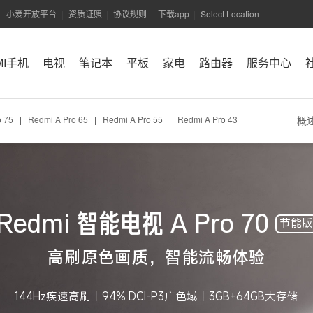
小爱开放平台
资质证照
协议规则
下载app
Select Location
|
|
|
|
|
MI手机
电视
笔记本
平板
家电
路由器
服务中心
小米商城APP
o 75
|
Redmi A Pro 65
|
Redmi A Pro 55
|
Redmi A Pro 43
概
Redmi 智能电视 A Pro 70
节能
高刷原色画质，智能流畅体验
144Hz疾速高刷｜94% DCI-P3广色域｜3GB+64GB大存储