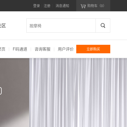
登录
注册
消息通知
购物车
（0）
|
|
社区
述页
|
F码通道
|
咨询客服
|
用户评价
立即购买
版