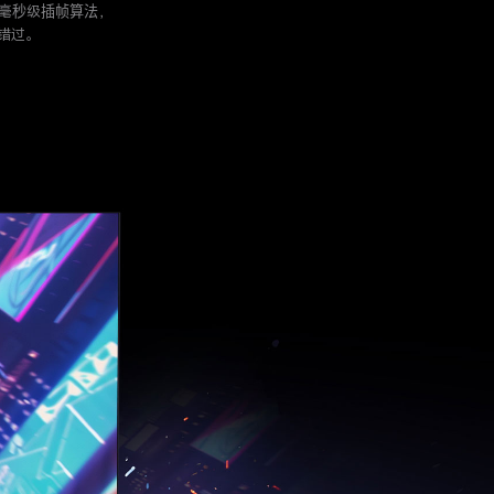
偿，毫秒级插帧算法，
错过。