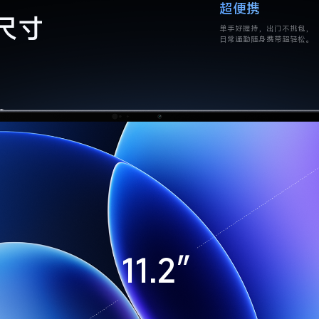
超便携
尺寸
单手好握持，出门不挑包，
日常通勤随身携带超轻松。
11.2″