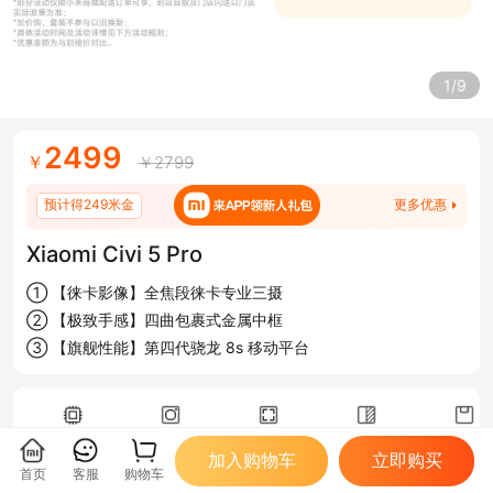
1/9
2499
￥
￥2799
预计得249米金
更多优惠
Xiaomi Civi 5 Pro
① 【徕卡影像】全焦段徕卡专业三摄
② 【极致手感】四曲包裹式金属中框
③ 【旗舰性能】第四代骁龙 8s 移动平台
CPU
三摄像头
超大屏
屏幕分辨率
极速畅
加入购物车
立即购买
第四代骁龙®8s移动平台
5000万像素+1200万像素+5000万像素
6.55英寸
2750*1236
最高16G
首页
客服
购物车