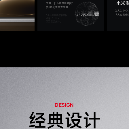
小米澎
天通、北斗双卫星通信*
支持7公里内无网通
以人为中心，
「人车家全
*北斗卫星通信能力仅
小米15 Ultra
双卫星版支持。
DESIGN
经典设计