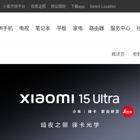
小爱开放平台
资质证照
协议规则
下载app
Select Location
|
|
|
|
|
MI手机
电视
笔记本
平板
家电
路由器
服务中心
小米商城APP
概述页
|
参
暗夜之眼 徕卡光学