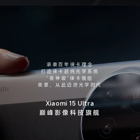
承袭百年徕卡理念
打造徕卡超纯光学系统
“夜神级”徕卡镜组
夜景，从此迈进光学时代
Xiaomi 15 Ultra
巅峰影像科技旗舰