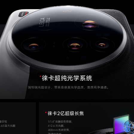
徕卡超纯光学系统
端到端光路设计，带来高保真光学品质，画质纯净通透。
徕卡2亿超级长焦
纤毫毕现
1/1.4″主摄级传感器，
.63 超大光圈
ƒ/2.6 大光圈，
400mm无损变焦，