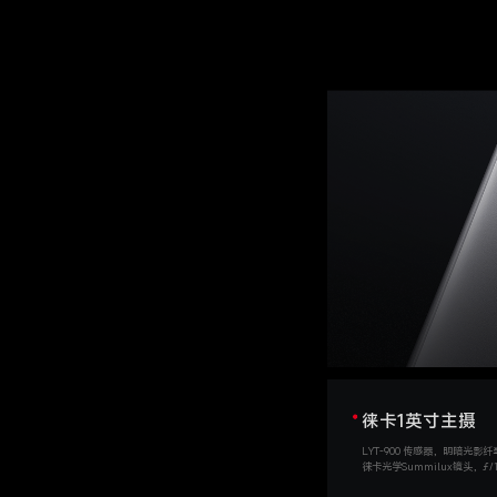
徕卡1英寸主摄
LYT-900 传感器，明暗光影
徕卡光学Summilux镜头，ƒ/1