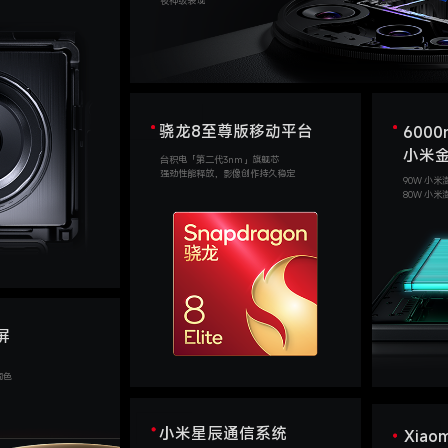
夜神级表现
骁龙8至尊版移动平台
6000
小米
台积电「第二代3nm」旗舰芯
强劲性能释放，影像创作持久稳定
90W 小
80W 小
屏
同色
小米星辰通信系统
Xiaom