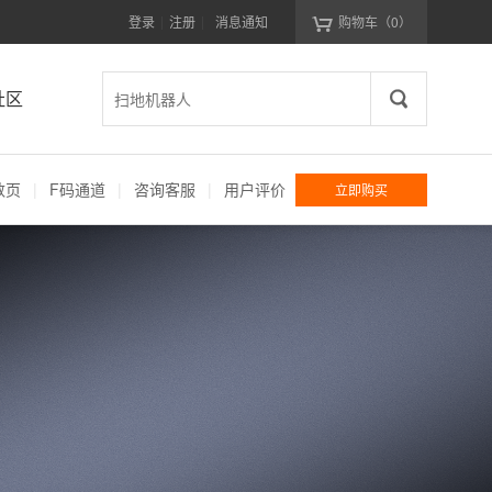
登录
注册
消息通知
购物车
（0）
|
|
社区
数页
|
F码通道
|
咨询客服
|
用户评价
立即购买