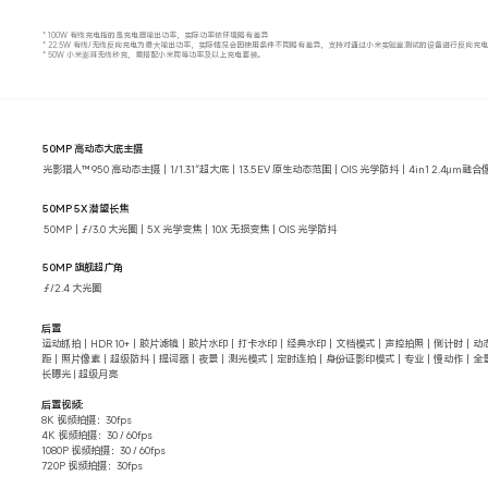
* 100W 有线充电指的是充电器输出功率，实际功率依环境略有差异
* 22.5W 有线/无线反向充电为最大输出功率，实际情况会因使用条件不同略有差异，支持对通过小米实验室测试的设备进行反向充
* 50W 小米澎湃无线秒充，需搭配小米同等功率及以上充电套装。
50MP 高动态大底主摄
光影猎人™ 950 高动态主摄｜1/1.31″超大底｜13.5EV 原生动态范围｜OIS 光学防抖｜4in1 2.4μm融合像素
50MP 5X 潜望长焦
50MP｜ƒ/3.0 大光圈｜5X 光学变焦｜10X 无损变焦｜OIS 光学防抖
50MP 旗舰超广角
ƒ/2.4 大光圈
后置
运动抓拍｜HDR 10+｜胶片滤镜｜胶片水印｜打卡水印｜经典水印｜文档模式｜声控拍照｜倒计时｜动
距｜照片像素｜超级防抖｜提词器｜夜景｜测光模式｜定时连拍｜身份证影印模式｜专业｜慢动作｜全
长曝光 | 超级月亮
后置视频:
8K 视频拍摄：30fps
4K 视频拍摄：30 / 60fps
1080P 视频拍摄：30 / 60fps
720P 视频拍摄：30fps