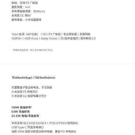
色域：支持 P3 广色域
最低亮度：1nit
多场景峰值亮度：3500nits
全亮度 DC 调光*
玻璃盖板：小米龙晶玻璃
12bit 色深（687亿色）｜DCI-P3 广色域｜专业原色屏｜多屏同色
HDR10+丨HDR Vivid｜Dolby Vision｜3D 超声波指纹 | 湿手触控 2.0
* 屏幕全亮度区间，默认支持单脉冲DC调光。
7560mAh(typ) / 7420mAh(min)
内置锂离子聚合物电池，不可拆卸
小米澎湃 P3 充电芯片
小米澎湃 G2 自研电量计芯片
100W 有线秒充*
50W 无线秒充
22.5W 有线/无线反充
手机支持 QC2.0/QC3.0/QC3 + /PD2.0/PD3.0 快充协议
USB Type-C 双面充电接口
标配 100W 超低功耗氮化镓充电器，兼容 PD 充电协议