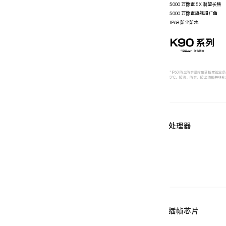
5000 万像素 5X 潜望长焦
5000 万像素旗舰超广角
IP68 防尘防水
* IP68 防尘防水是指在受控实验室条
5℃。防溅、防水、防尘功能并非永
处理器
插帧芯片