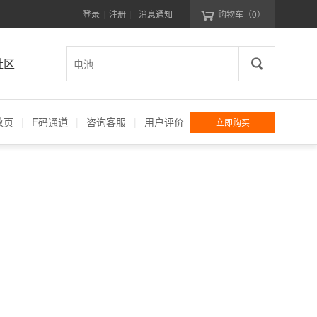
登录
注册
消息通知
购物车
（0）
|
|
社区
数页
|
F码通道
|
咨询客服
|
用户评价
立即购买