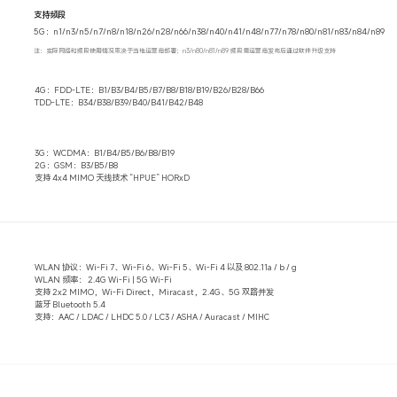
支持频段
5G：n1/n3/n5/n7/n8/n18/n26/n28/n66/n38/n40/n41/n48/n77/n78/n80/n81/n83/n84/n89
注：实际网络和频段使用情况取决于当地运营商部署；n3/n80/n81/n89 频段需运营商发布后通过软件升级支持
4G：FDD-LTE：B1/B3/B4/B5/B7/B8/B18/B19/B26/B28/B66
TDD-LTE：B34/B38/B39/B40/B41/B42/B48
3G：WCDMA：B1/B4/B5/B6/B8/B19
2G：GSM：B3/B5/B8
支持 4x4 MIMO 天线技术 “HPUE” HORxD
WLAN 协议：Wi-Fi 7、Wi-Fi 6、Wi-Fi 5、Wi-Fi 4 以及 802.11a / b / g
WLAN 频率： 2.4G Wi-Fi | 5G Wi-Fi
支持 2x2 MIMO，Wi-Fi Direct，Miracast，2.4G、5G 双路并发
蓝牙 Bluetooth 5.4
支持：AAC / LDAC / LHDC 5.0 / LC3 / ASHA / Auracast / MIHC