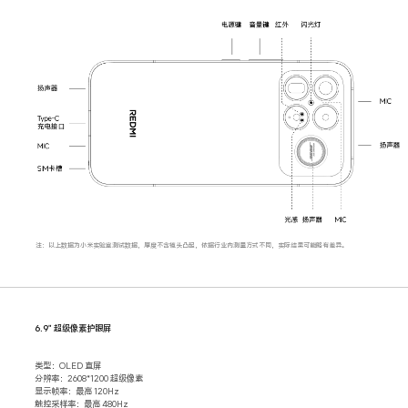
注：以上数据为小米实验室测试数据，厚度不含镜头凸起，依据行业内测量方式不同，实际结果可能略有差异。
6.9" 超级像素护眼屏
类型：OLED 直屏
分辨率：2608*1200 超级像素
显示帧率：最高 120Hz
触控采样率：最高 480Hz