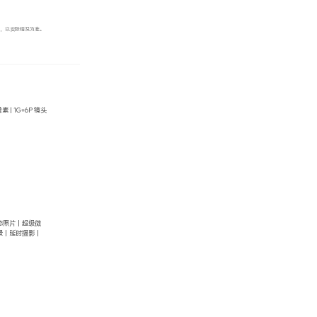
电，以实际情况为准。
 | 1G+6P 镜头
态照片｜超级微
景｜延时摄影｜