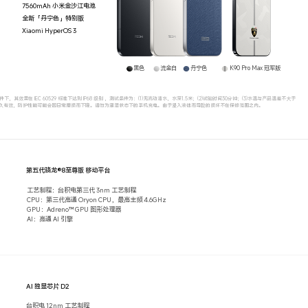
7560mAh 小米金沙江电池
全新「丹宁色」特别版
Xiaomi HyperOS 3
黑色
流金白
丹宁色
K90 Pro Max 冠军版
件下，其效果在 IEC 60529 标准下达到 IP68 级别 ，测试条件为：(1)无流动清水，水深1.5米；(2)试验时间30分钟；(3)水温与产品温差不大于
久有效，防护性能可能会因日常磨损而下降。请勿为潮湿状态下的手机充电。由于浸入液体而导致的损坏不在保修范围之内。
第五代骁龙®8至尊版 移动平台
工艺制程：台积电第三代 3nm 工艺制程
CPU：第三代高通 Oryon CPU，最高主频 4.6GHz
GPU：Adreno™ GPU 图形处理器
AI：高通 AI 引擎
AI 独显芯片 D2
台积电 12nm 工艺制程