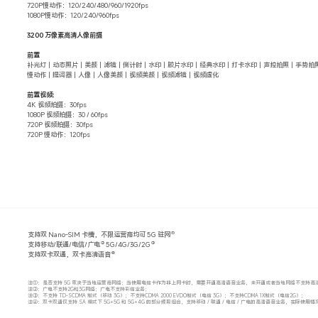
720P慢动作：120/240/480/960/1920fps
1080P慢动作：120/240/960fps
3200 万像素高清人像前摄
前置
补光灯｜动态照片｜美颜｜滤镜｜倒计时｜水印｜胶片水印｜经典水印｜打卡水印｜声控拍照｜手势拍
慢动作｜提词器｜人像｜人像美颜｜视频美颜｜视频滤镜｜视频虚化
前置视频:
4K 视频拍摄：30fps
1080P 视频拍摄：30 / 60fps
720P 视频拍摄：30fps
720P 慢动作：120fps
①
支持双 Nano-SIM 卡槽，不限运营商均可 5G 驻网
②
③
支持移动/联通/电信/广电
5G/4G/3G/2G
④
支持双卡双通，双卡高清语音
注①：是否支持 5G 取决于当地运营商网络；当使用电信卡作为非上网卡时，需要开通高清语音业务，未开通或者当地网络不支持高
注②：广电不支持2G和3G网络；广电不支持彩信业务；
注③：不支持 TD-SCDMA 制式（移动 3G）；不支持CDMA 2000 EVDO制式（电信 3G）；不支持CDMA 1X制式（电信2G）；
注④：双卡双通仅支持 SA 模式下 5G+5G 和 5G+4G 的部分频段组合，支持移动 / 联通 / 电信 / 广电的高清语音业务，实际