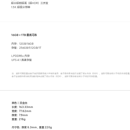
超分超帧超画（超HDR）三并发
1.5K 超级分辨率
16GB + 1TB 最高可选
内存：12GB/16GB
存储：256GB/512GB/1T
LPDDR5x 内存
UFS 4.1 高速存储
注：实际可用容量会由于诸多因素而减少并有所差异：由于操作系统运行占据了部分内存（RAM），实际可用空间小于标识内存容量
由于安装操作系统和预装的程序占据了部分闪存（ROM），实际可用存储空间小于标识闪存容量。
黑色｜流金白
长度：163.33mm
宽度：77.82mm
厚度：7.9mm
重量：218g
丹宁色：厚度 8.3mm、重量 220g