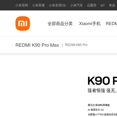
小米官网
小米商城
小米澎湃OS
小米汽车
云服务
IoT
有品
|
|
|
|
|
|
全部商品分类
Xiaomi手机
RED
REDMI K90 Pro Max
|
REDMI K80 Pro
强者恒强 强无
第五代 骁龙®8至尊版
AI 独显芯片 D2
光影猎人™ 950 超高动态主