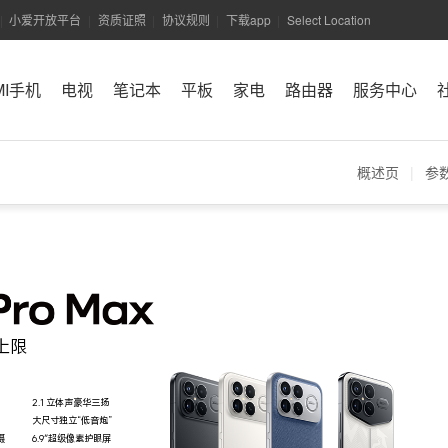
小爱开放平台
资质证照
协议规则
下载app
Select Location
|
|
|
|
|
MI手机
电视
笔记本
平板
家电
路由器
服务中心
小米商城APP
概述页
|
参
上限
2.1 立体声豪华三扬
大尺寸独立“低音炮”
摄
6.9″超级像素护眼屏