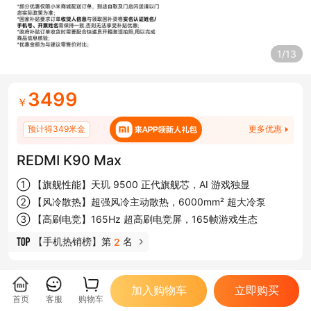
1/13
3499
￥
预计得349米金
更多优惠
REDMI K90 Max
① 【旗舰性能】天玑 9500 正代旗舰芯，AI 游戏独显
② 【风冷散热】超强风冷主动散热，6000mm² 超大冷泵
③ 【高刷电竞】165Hz 超高刷电竞屏，165帧游戏生态
【手机热销榜】第
名
 2 
加入购物车
立即购买
首页
客服
购物车
CPU
双摄像头
超大屏
屏幕分辨率
极速畅