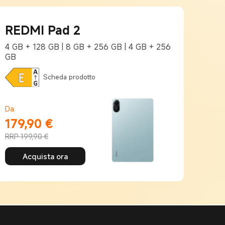
REDMI Pad 2
PO
4 GB + 128 GB | 8 GB + 256 GB | 4 GB + 256
4 GB
GB
Scheda prodotto
Da
Da
179,90
€
139
Current Price €179,90
Curre
RRP 199,90 €
RRP 1
Prezzo promozionale 199,90 €
Prezz
Acquista ora