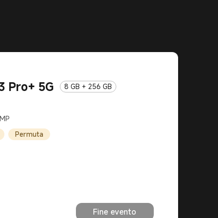
3 Pro+ 5G
8 GB + 256 GB
 MP
Permuta
Fine evento