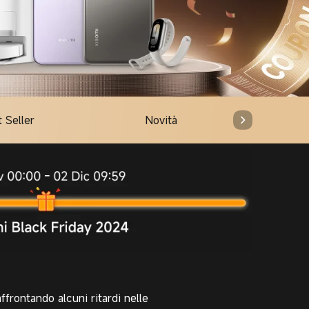
 Seller
Novità
Zona nu
affrontando alcuni ritardi nelle