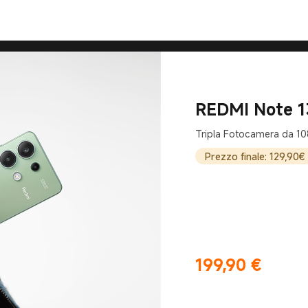
Current Price €449.9
REDMI Note 1
Tripla Fotocamera da 1
Prezzo finale: 129,90€
199,90
€
Current Price €199.9