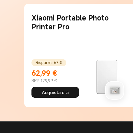
Xiaomi Portable Photo
Printer Pro
Risparmi 67 €
62,99
€
Current Price €62,99
RRP 129,99 €
Prezzo promozionale 129,99 €
Acquista ora