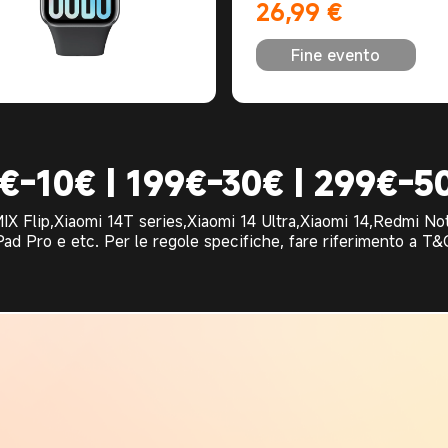
26,99
€
Current Price €26.99
Fine evento
€-10€ | 199€-30€ | 299€-5
 MIX Flip,Xiaomi 14T series,Xiaomi 14 Ultra,Xiaomi 14,Redmi
d Pro e etc. Per le regole specifiche, fare riferimento a T&