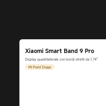
Xiaomi Smart Band 9 Pro
Display quadrilaterale con bordi stretti da 1,74''
Mi Point Doppi