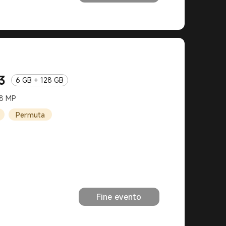
3
6 GB + 128 GB
08 MP
Permuta
Fine evento