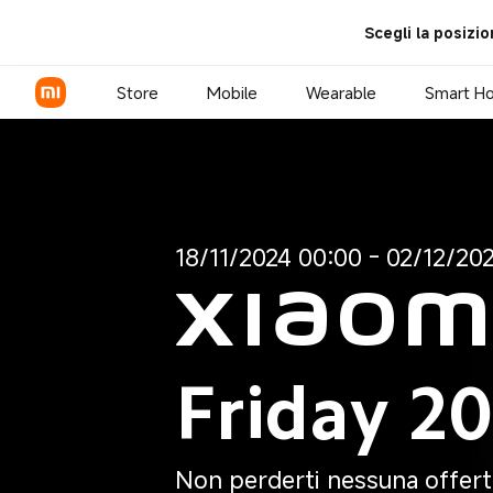
Xiaomi Black Friday 2024 - Xi
Scegli la posizio
Store
Mobile
Wearable
Smart H
Xiaomi Series
18/11/2024 00:00 - 02/12/20
REDMI Series
Xiaomi 
POCO
Friday 2
Non perderti nessuna offert