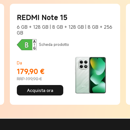
REDMI Note 15
6 GB + 128 GB | 8 GB + 128 GB | 8 GB + 256
GB
Scheda prodotto
Da
179,90
€
Current Price €179,90
RRP 199,90 €
Prezzo promozionale 199,90 €
Acquista ora