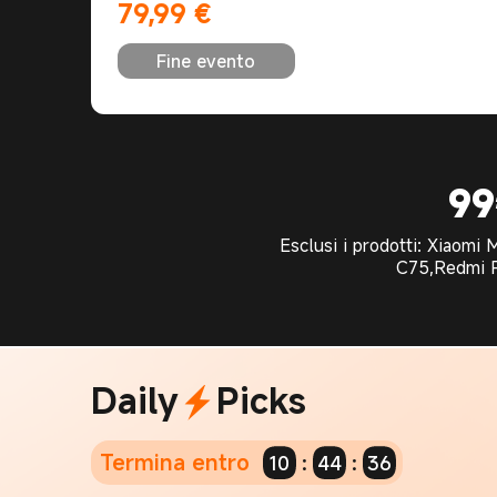
79,99
€
Current Price €79.99
Fine evento
99
Esclusi i prodotti: Xiaomi
C75,Redmi Pa
Daily
Picks
Termina entro
:
:
10
44
35