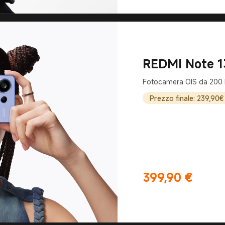
REDMI Note 1
Fotocamera OIS da 200
Prezzo finale: 239,90€
399,90
€
Current Price €399.9