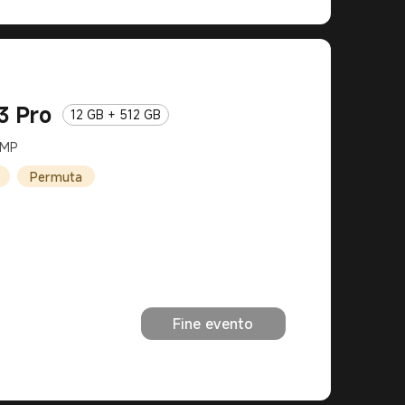
3 Pro
12 GB + 512 GB
 MP
Permuta
Fine evento