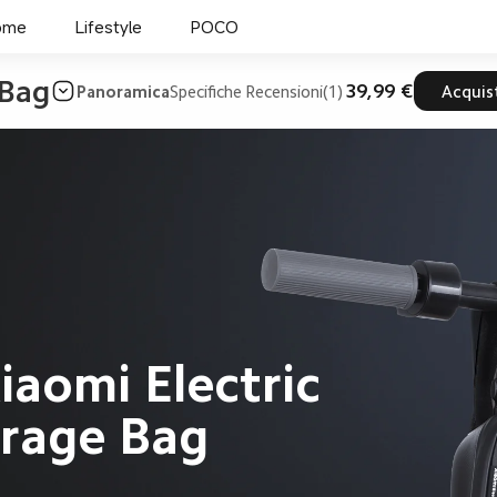
ome
Lifestyle
POCO
 Bag
39,99 €
Panoramica
Specifiche
Recensioni(1)
Acquis
iaomi Electric 
orage Bag