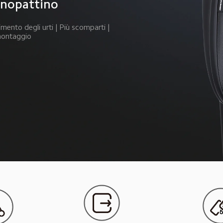
onopattino
ento degli urti | Più scomparti | 
montaggio