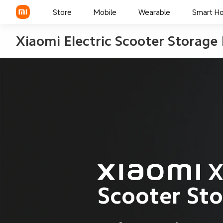
Store
Mobile
Wearable
Smart H
Xiaomi Electric Scooter Storage
Xiaomi Series
REDMI Series
POCO
X
Scooter St