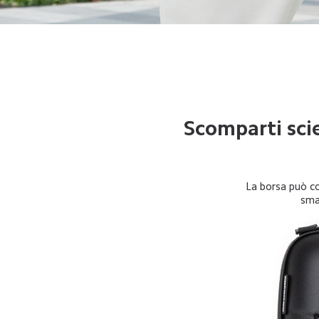
Scomparti scie
La borsa può c
smar