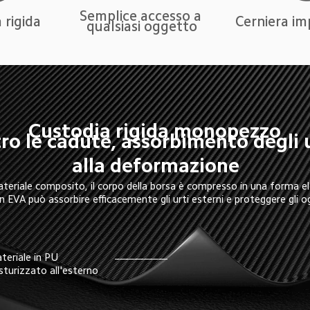
Semplice accesso a 
 rigida
Cerniera i
qualsiasi oggetto
Custodia rigida monopezzo
o le cadute, assorbimento degli u
alla deformazione
materiale composito, il corpo della borsa è compresso in una forma e
o in EVA può assorbire efficacemente gli urti esterni e proteggere gli o
teriale in PU 
sturizzato all'esterno