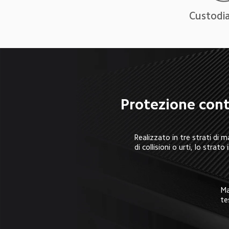
Custodia
Protezione contr
Realizzato in tre strati di 
di collisioni o urti, lo strat
Ma
te