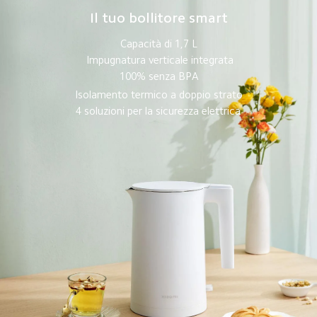
Il tuo bollitore smart
Capacità di 1,7 L
Impugnatura verticale integrata
100% senza BPA
Isolamento termico a doppio strato
4 soluzioni per la sicurezza elettrica