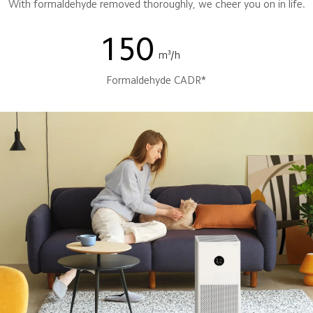
With formaldehyde removed thoroughly, we cheer you on in life.
150
m³/h
Formaldehyde CADR*