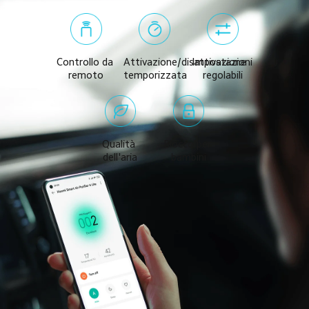
Controllo da 
Attivazione/disattivazione 
Impostazioni 
remoto
temporizzata
regolabili
Qualità 
Blocco per 
dell'aria
bambini