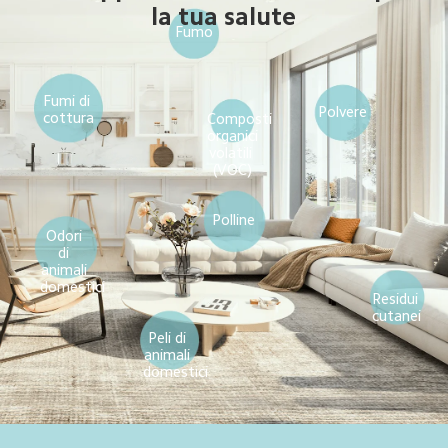
la tua salute
Fumo
Fumi di 
Polvere
cottura
Composti 
organici 
volatili 
(VOC)
Polline
Odori 
di 
animali 
domestici
Residui 
cutanei
Peli di 
animali 
domestici