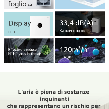
foglio
A4
33,4 dB(A)
Display
Rumore minimo
LED
120m³/h
Effectively reduce 
H1N1 virus in the air
FCADR
L'aria è piena di sostanze 
inquinanti

che rappresentano un rischio per 