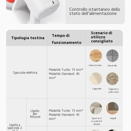
Controllo istantaneo dello 
stato dell'alimentazione
Scenario di 
Tempo di 
utilizzo 
Tipologia testina
consigliato
funzionamento
Pavimento duro
Piastrelle
Modalità Turbo: 15 min*

Spazzola elettrica
Modalità Standard: 40 
min*
Tappetini
Tappeto a 
pelo corto
Modalità Turbo: 15 min*

Ugello 
per 
Modalità Standard: 45 
fessure
Spazi tra i 
Angoli
min*
cuscini del 
divano
Ugello a 
spazzola 2 
in 1