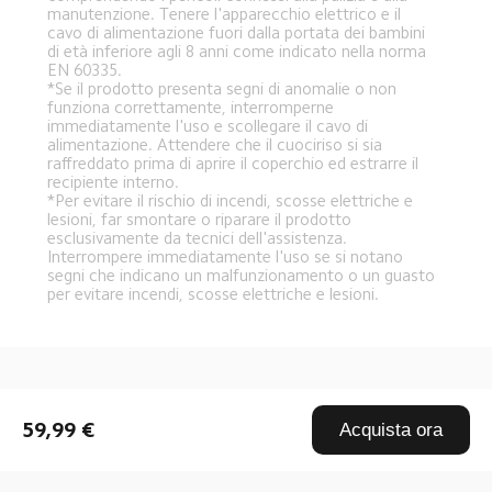
manutenzione. Tenere l'apparecchio elettrico e il 
cavo di alimentazione fuori dalla portata dei bambini 
di età inferiore agli 8 anni come indicato nella norma 
EN 60335.
*Se il prodotto presenta segni di anomalie o non 
funziona correttamente, interromperne 
immediatamente l'uso e scollegare il cavo di 
alimentazione. Attendere che il cuociriso si sia 
raffreddato prima di aprire il coperchio ed estrarre il 
recipiente interno.
*Per evitare il rischio di incendi, scosse elettriche e 
lesioni, far smontare o riparare il prodotto 
esclusivamente da tecnici dell'assistenza. 
Interrompere immediatamente l'uso se si notano 
segni che indicano un malfunzionamento o un guasto 
per evitare incendi, scosse elettriche e lesioni.
Drag down to fresh
59,99 €
Acquista ora