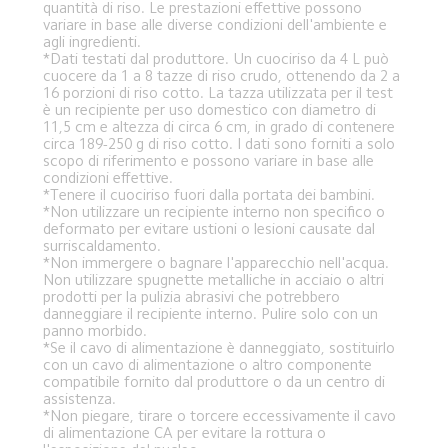
quantità di riso. Le prestazioni effettive possono 
variare in base alle diverse condizioni dell'ambiente e 
agli ingredienti.
*Dati testati dal produttore. Un cuociriso da 4 L può 
cuocere da 1 a 8 tazze di riso crudo, ottenendo da 2 a 
16 porzioni di riso cotto. La tazza utilizzata per il test 
è un recipiente per uso domestico con diametro di 
11,5 cm e altezza di circa 6 cm, in grado di contenere 
circa 189-250 g di riso cotto. I dati sono forniti a solo 
scopo di riferimento e possono variare in base alle 
condizioni effettive.
*Tenere il cuociriso fuori dalla portata dei bambini.
*Non utilizzare un recipiente interno non specifico o 
deformato per evitare ustioni o lesioni causate dal 
surriscaldamento.
*Non immergere o bagnare l'apparecchio nell'acqua. 
Non utilizzare spugnette metalliche in acciaio o altri 
prodotti per la pulizia abrasivi che potrebbero 
danneggiare il recipiente interno. Pulire solo con un 
panno morbido.
*Se il cavo di alimentazione è danneggiato, sostituirlo 
con un cavo di alimentazione o altro componente 
compatibile fornito dal produttore o da un centro di 
assistenza.
*Non piegare, tirare o torcere eccessivamente il cavo 
di alimentazione CA per evitare la rottura o 