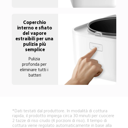
Coperchio 
interno e sfiato 
del vapore 
estraibili per una 
pulizia più 
semplice
Pulizia 
profonda per 
eliminare tutti i 
batteri
*Dati testati dal produttore. In modalità di cottura 
rapida, il prodotto impiega circa 30 minuti per cuocere 
2 tazze di riso crudo (4 porzioni di riso). Il tempo di 
cottura viene regolato automaticamente in base alla 