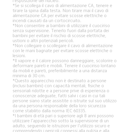
l'esposizione del nucleo.
*Se si scollega il cavo di alimentazione CA, tenere e 
tirare la spina dalla testa. Non tirare mai il cavo di 
alimentazione CA per evitare scosse elettriche o 
incendi causati da un cortocircuito.
*Non consentire ai bambini di utilizzare il cuociriso 
senza supervisione. Tenerlo fuori dalla portata dei 
bambini per evitare il rischio di scosse elettriche, 
ustioni o altri potenziali pericoli.
*Non collegare o scollegare il cavo di alimentazione 
con le mani bagnate per evitare scosse elettriche o 
lesioni.
*Il vapore e il calore possono danneggiare, scolorire o 
deformare pareti e mobili. Tenere il cuociriso lontano 
da mobili e pareti, preferibilmente a una distanza 
minima di 30 cm.
*Questo apparecchio non è destinato a persone 
(inclusi bambini) con capacità mentali, fisiche o 
sensoriali ridotte e a persone prive di esperienza o 
conoscenze adeguate, fatti salvi i casi in cui tali 
persone siano state assistite o istruite sul suo utilizzo 
da una persona responsabile della loro sicurezza 
come stabilito dalla norma IEC 60335.
*I bambini di età pari o superiore agli 8 anni possono 
utilizzare l'apparecchio sotto la supervisione di un 
adulto, seguendo le istruzioni per l'utilizzo sicuro e 
comprendendo i pericoli connessi alla pulizia e alla 