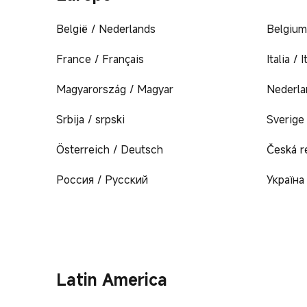
België / Nederlands
Belgium
France / Français
Italia / 
Magyarország / Magyar
Nederla
Srbija / srpski
Sverige
Österreich / Deutsch
Česká r
Россия / Русский
Україна
Latin America