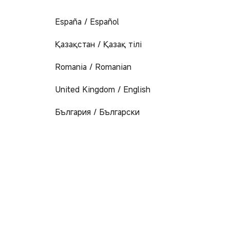
España / Español
Қазақстан / Қазақ тілі
Romania / Romanian
United Kingdom / English
България / Български