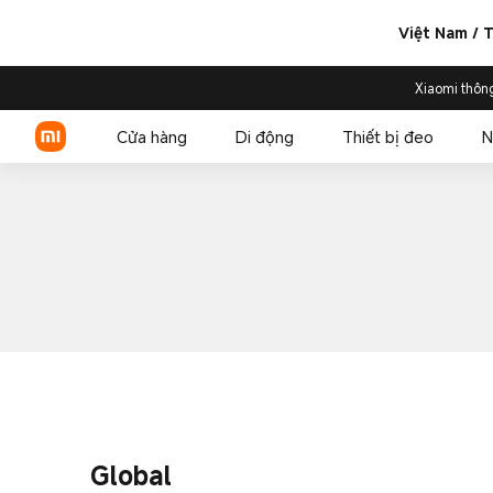
Việt Nam / T
Xiaomi thôn
Cửa hàng
Di động
Thiết bị đeo
N
Xiaomi Series
REDMI Series
POCO
Global