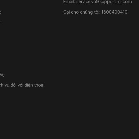
Email: service.vn@support.mi.com
o
Gọi cho chúng tôi: 1800400410
S
 vụ
h vụ đối với điện thoại