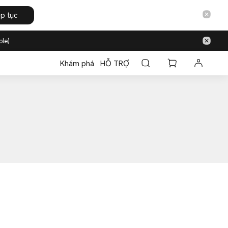
ếp tục
ble)
Khám phá
HỖ TRỢ