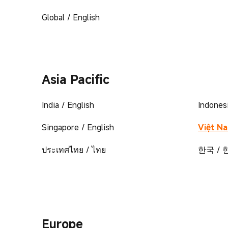
Global / English
Asia Pacific
India / English
Indones
Singapore / English
Việt Na
ประเทศไทย / ไทย
한국 /
Europe