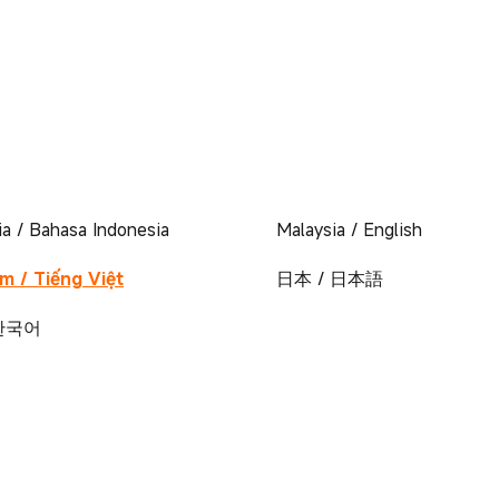
ia / Bahasa Indonesia
Malaysia / English
m / Tiếng Việt
日本 / 日本語
 한국어