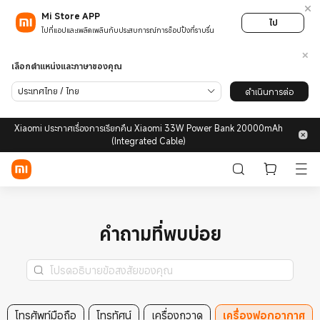
Mi Store APP
ไป
ไปที่แอปและเพลิดเพลินกับประสบการณ์การช็อปปิ้งที่ราบรื่น
ลงชื่อเข้าใช้/สมัคร
เลือกตำแหน่งและภาษาของคุณ
ประเทศไทย / ไทย
ดำเนินการต่อ
ร้านค้า
Xiaomi ประกาศเรื่องการเรียกคืน Xiaomi 33W Power Bank 20000mAh
โทรศัพท์มือถือ
(Integrated Cable)
อุปกรณ์สวมใส่
สมาร์ทโฮม
คำถามที่พบบ่อย
ไลฟ์สไตล์
POCO
ค้นหา
โทรศัพท์มือถือ
โทรทัศน์
เครื่องกวาด
เครื่องฟอกอากาศ