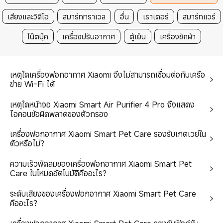
บริการช่วยเหลือ
เสียงและวิดีโอ
สมาร์ททราเวล
อื่น
เราเตอร์
สมาร์ทแวร์
คอมมูนิตี้
โน๊ตบุ๊ค
เครื่องปรับอากาศ
ตู้เย็น
เครื่องซักผ้า
Support
เหตุใดเครื่องฟอกอากาศ Xiaomi จึงไม่สามารถเชื่อมต่อกับเครือ
คู่มือผู้ใช้
ข่าย Wi-Fi ได้
เกี่ยวกับเรา
ข้อกำหนดในการใช้งานสำหรับ
เกี่ยวกับเรา
ติดต่อเรา
เหตุใดหน้าจอ Xiaomi Smart Air Purifier 4 Pro จึงแสดง
mi.com
ไอคอนข้อผิดพลาดของตัวกรอง
คณะกรรมการบริษัท
อีเมล
ข้ออธิบายเกี่ยวกับ Software MIDC
เครื่องฟอกอากาศ Xiaomi Smart Pet Care รองรับเกตเวย์ใน
นโยบายความเป็นส่วนตัว
โทรหาเรา: 1800014171 (จ.-ส.,
รับประกัน
ตัวหรือไม่?
9:00-20:00 น.)
การปฏิบัติตามข้อบังคับและจริยธรรม
บริการช่วยเหลือ
บริการช่วยเหลือ
ความเร็วพัดลมของเครื่องฟอกอากาศ Xiaomi Smart Pet
Trust Center
Care ในโหมดอัตโนมัติคืออะไร?
คำถามที่พบบ่อยเกี่ยวกับการจัดส่ง
Line
Xiaomi HyperOS
ระดับเสียงของเครื่องฟอกอากาศ Xiaomi Smart Pet Care
นโยบายการคืนสินค้าของ MI.COM
ประเทศไทย
คืออะไร?
คำถามที่พบบ่อยเกี่ยวกับการชำระเงิน