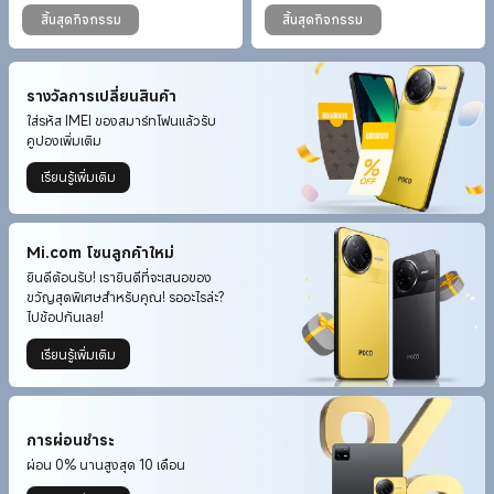
Current Price ฿1590
ราคาโปรโมชั่น ฿1,990.00
Current Price ฿999
ราคาโปรโมชั่น ฿1,199.00
สิ้นสุดกิจกรรม
สิ้นสุดกิจกรรม
รางวัลการเปลี่ยนสินค้า
ใส่รหัส IMEI ของสมาร์ทโฟนแล้วรับ
คูปองเพิ่มเติม
เรียนรู้เพิ่มเติม
Mi.com โซนลูกค้าใหม่
ยินดีต้อนรับ! เรายินดีที่จะเสนอของ
ขวัญสุดพิเศษสำหรับคุณ! รออะไรล่ะ?
ไปช้อปกันเลย!
เรียนรู้เพิ่มเติม
การผ่อนชำระ
ผ่อน 0% นานสูงสุด 10 เดือน