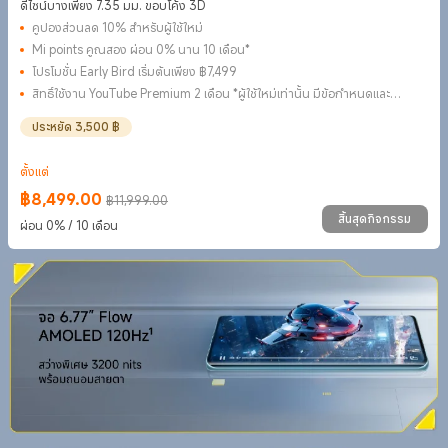
ดีไซน์บางเพียง 7.35 มม. ขอบโค้ง 3D
คูปองส่วนลด 10% สำหรับผู้ใช้ใหม่
Mi points คูณสอง ผ่อน 0% นาน 10 เดือน*
โปรโมชั่น Early Bird เริ่มต้นเพียง ฿7,499
สิทธิ์ใช้งาน YouTube Premium 2 เดือน *ผู้ใช้ใหม่เท่านั้น มีข้อกำหนดและ
เงื่อนไข
ประหยัด 3,500 ฿
ตั้งแต่
฿
8,499.00
฿11,999.00
Current Price ฿8499
ราคาโปรโมชั่น ฿11,999.00
สิ้นสุดกิจกรรม
ผ่อน 0% / 10 เดือน