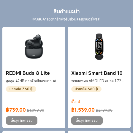
สินค้าแนะนำ
เพิ่มสินค้าลงตะกร้าเพื่อรับส่วนลดสุดเซอร์ไพรส์!
REDMI Buds 8 Lite
Xiaomi Smart Band 10
สูงสุด 42dB การตัดเสียงรบกวนต่อ
จอแสดงผล AMOLED ขนาด 1.72 นิ้ว
เนื่องที่ครอบคลุมย่านความถี่ก
พร้อมขอบจอที่บางขึ้น
ประหยัด 360 ฿
ประหยัด 660 ฿
ตั้งแต่
฿
739.00
฿
1,539.00
฿1,099.00
฿2,199.00
Current Price ฿739
ราคาโปรโมชั่น ฿1,099.00
Current Price ฿1539
ราคาโปรโมชั่น ฿2,199.00
สิ้นสุดกิจกรรม
สิ้นสุดกิจกรรม