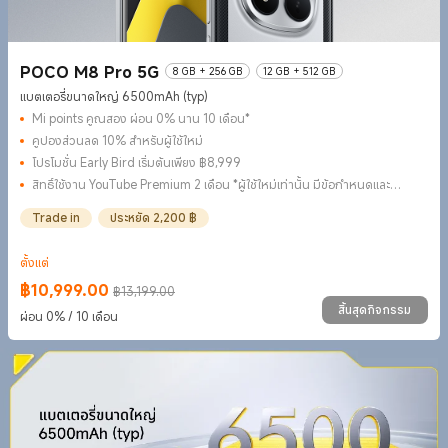
POCO M8 Pro 5G
8 GB + 256 GB
12 GB + 512 GB
แบตเตอรี่ขนาดใหญ่ 6500mAh (typ)
Mi points คูณสอง ผ่อน 0% นาน 10 เดือน*
คูปองส่วนลด 10% สำหรับผู้ใช้ใหม่
โปรโมชั่น Early Bird เริ่มต้นเพียง ฿8,999
สิทธิ์ใช้งาน YouTube Premium 2 เดือน *ผู้ใช้ใหม่เท่านั้น มีข้อกำหนดและ
เงื่อนไข
Trade in
ประหยัด 2,200 ฿
ตั้งแต่
฿
10,999.00
฿13,199.00
Current Price ฿10999
ราคาโปรโมชั่น ฿13,199.00
สิ้นสุดกิจกรรม
ผ่อน 0% / 10 เดือน