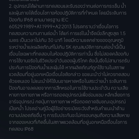
2. อุปกรณ์ได้ผ่านการทดสอบและรับรองว่าทนต่อการกระเซ็น น้ำ 
และฝุ่นภายใต้เงื่อนไขทางห้องปฏิบัติการที่กำหนด โดยมีระดับการ
ป้องกัน IP68 ตามมาตรฐาน IEC 
60529:1989+A1:1999+A2:2013 โปรดทราบว่าเงื่อนไขการ
ทดสอบความทนทานต่อน้ำ ได้แก่ การแช่ในน้ำจืดนิ่งลึกสูงสุด 1.5 
เมตร เป็นเวลาไม่เกิน 30 นาที โดยมีความแตกต่างของอุณหภูมิ
ระหว่างน้ำและผลิตภัณฑ์ไม่เกิน 5K คุณสมบัติการทนต่อน้ำนี้เป็น
เงื่อนไขเฉพาะที่ทดสอบในห้องปฏิบัติการเท่านั้น ซึ่งไม่สอดคล้องกับ
การใช้งานจริงในชีวิตประจำวันของผู้บริโภค ดังนั้นจึงไม่สามารถรับ
ประกันการป้องกันน้ำและฝุ่นได้ หากผลิตภัณฑ์ถูกใช้งานในสภาพ
แวดล้อมที่อยู่นอกเหนือเงื่อนไขดังกล่าว ขอแนะนำว่าไม่ควรทดสอบ
ด้วยตนเอง ไม่แนะนำให้ใช้บนชายหาดหรือในสระว่ายน้ำ ระดับการ
ป้องกันอาจลดลงจากการสึกหรอในการใช้งานประจำวัน ความเสีย
หายทางกายภาพ หรือการถอดอุปกรณ์เพื่อซ่อมแซม หลีกเลี่ยงการ
ชาร์จอุปกรณ์ กดปุ่มทางกายภาพ หรือถอดถาดซิมขณะอุปกรณ์
เปียกน้ำ โปรดอ่านคู่มือผู้ใช้อย่างระมัดระวังสำหรับคำแนะนำด้าน
ความปลอดภัยอื่น ๆ การรับประกันจะไม่ครอบคลุมถึงความเสียหาย
จากของเหลวที่เกิดขึ้นในสภาพแวดล้อมที่อยู่นอกเหนือเงื่อนไขการ
ทดสอบ IP68