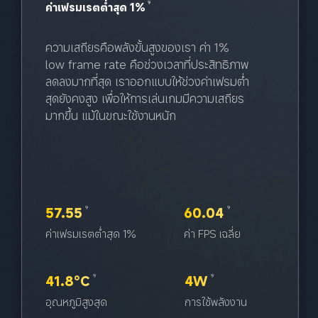
9
ค่าเฟรมเรตต่ำสุด 1%
ความเสถียรคือพลังขั้นสูงของเรา ค่า 1% 
low frame rate คือช่วงเวลาที่ประสิทธิภาพ
ลดลงมากที่สุด เราออกแบบให้ช่วงค่าเฟรมต่ำ
สุดยังคงสูง เพื่อให้การเล่นเกมมีความเสถียร
มากขึ้น แม้ในขณะใช้งานหนัก
57.55
60.04
9
9
ค่าเฟรมเรตต่ำสุด 1%
ค่า FPS เฉลี่ย
41.8°C
4W
9
9
อุณหภูมิสูงสุด
การใช้พลังงาน