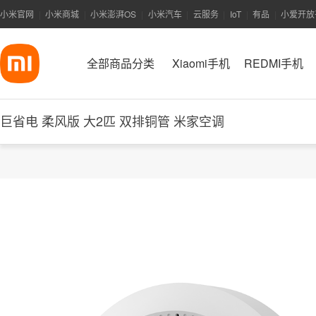
小米官网
小米商城
小米澎湃OS
小米汽车
云服务
IoT
有品
小爱开放
|
|
|
|
|
|
|
全部商品分类
Xiaomi手机
REDMI手机
巨省电 柔风版 大2匹 双排铜管 米家空调