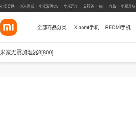
小米官网
小米商城
小米澎湃OS
小米汽车
云服务
IoT
有品
小爱开放
|
|
|
|
|
|
|
全部商品分类
Xiaomi手机
REDMI手机
米家无雾加湿器3[800]