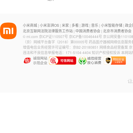
小米商城
小米澎湃OS
米家
多看
游戏
音乐
小米智能存储
政企
|
|
|
|
|
|
|
北京互联网法院法律服务工作站
中国消费者协会
北京市消费者协会
|
|
©
mi.com
京ICP证110507号
京ICP备10046444号
京公网安备110108
（京）网械平台备字（2018）第00005号
药品医疗器械网络信息服务备案
增值电信业务经营许可证编号：京B2-20180851
网络食品经营备案 京食
违法和不良信息举报电话：171-5104-4404
知识产权侵权投诉
本网站