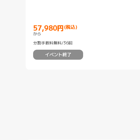
57,980
円
(税込)
Current Price 円57980
から
分割手数料無料/36回
イベント終了