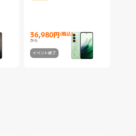
36,980
円
(税込)
Current Price 円36980
から
イベント終了