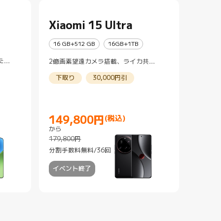
Xiaomi 15 Ultra
16 GB+512 GB
16GB+1TB
たラ
2億画素望遠カメラ搭載、ライカ共同
画素
開発のクアッドカメラシステム
下取り
30,000円引
149,800
円
(税込)
から
Current Price 円149800
マーケティング価格 179,800円
179,800円
分割手数料無料/36回
イベント終了