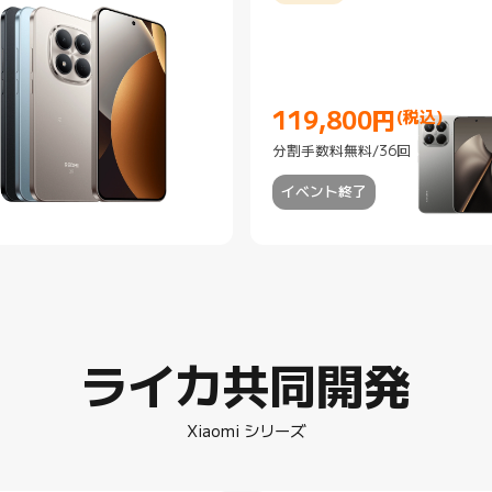
119,800
円
(税込)
Current Price 円119800
分割手数料無料/36回
イベント終了
ライカ共同開発
Xiaomi シリーズ