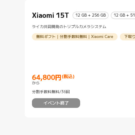
Xiaomi 15T
12 GB + 256 GB
12 GB + 5
ライカ共同開発のトリプルカメラシステム
無料ギフト｜分割手数料無料｜Xiaomi Care
下取
64,800
円
(税込)
Current Price 円64800
から
分割手数料無料/36回
イベント終了