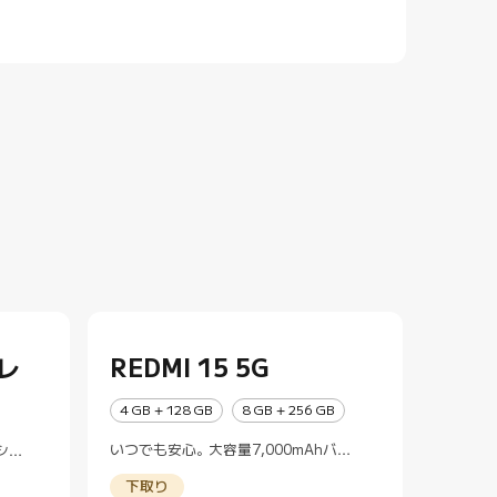
グレ
REDMI 15 5G
B
4 GB + 128 GB
8 GB + 256 GB
いつでも安心。大容量7,000mAhバッ
シス
テリーと充電性能
下取り