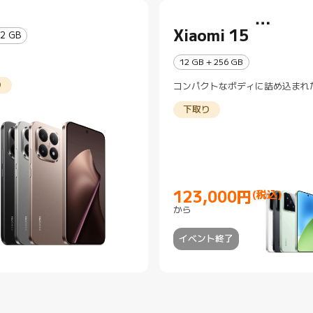
Xiaomi 15
12 GB
12 GB + 256 GB
り
コンパクトなボディに詰め込まれ
12 GB + 512 GB
イカ共同開発のトリプル5000万
下取り
カメラ
123,000
円
(税込)
Current Price 円123000
から
イベント終了