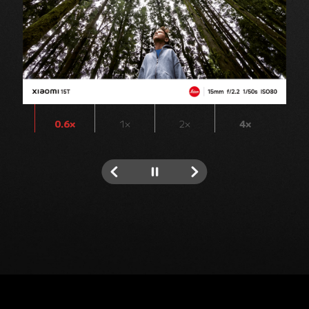
0.6×
1×
2×
4×