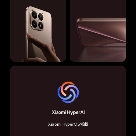
Xiaomi HyperOS搭載