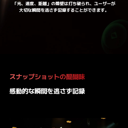
「光、速度、距離」の障壁は打ち破られ、ユーザーが
大切な瞬間を逃さず記録することができます。
距離も気にせず
スナップショットの醍醐味
光と影を味方に
感動的な瞬間を逃さず記録
暗闇の中でも遠くの一瞬を捉える
暗所での撮影も繊細に