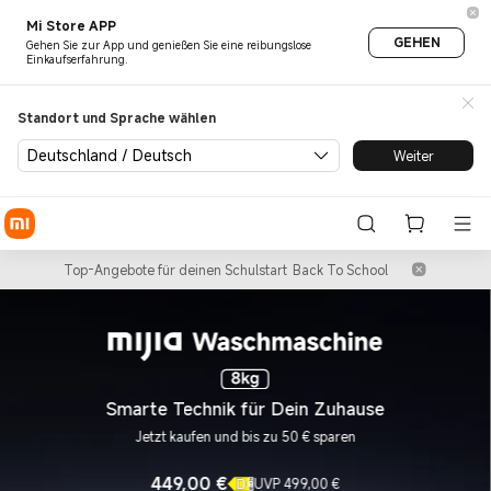
Smartphone | Tablet | Smart 
Mi Store APP
GEHEN
Gehen Sie zur App und genießen Sie eine reibungslose
Einkaufserfahrung.
Standort und Sprache wählen
Deutschland / Deutsch
Weiter
Top-Angebote für deinen Schulstart
Back To School
Smarte Technik für Dein Zuhause
Jetzt kaufen und bis zu 50 € sparen
449,00
€
UVP 499,00 €
Current Price €449
UVP 499,00 €