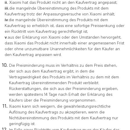
ii.
Xiaomi hat das Produkt nicht an den Kaufvertrag angepasst;
iii.
die mangelnde Übereinstimmung des Produkts mit dem
Kaufvertrag trotz der Anpassungsversuche von Xiaomi anhält;
iv
.die mangelnde Übereinstimmung des Produkts mit dem
Kaufvertrag so erheblich ist, dass eine sofortige Preissenkung oder
ein Rücktritt vom Kaufvertrag gerechtfertigt ist;
v
.aus der Erklärung von Xiaomi oder den Umständen hervorgeht,
dass Xiaomi das Produkt nicht innerhalb einer angemessenen Frist
oder ohne unzumutbare Unannehmlichkeiten für den Käufer an
den Kaufvertrag anpassen wird.
Die Preisminderung muss im Verhältnis zu dem Preis stehen,
der sich aus dem Kaufvertrag ergibt, in dem die
Vertragswidrigkeit des Produkts im Verhältnis zu dem mit dem
Kaufvertrag übereinstimmenden Produkt verbleibt.
Rückerstattungen, die sich aus der Preisminderung ergeben,
werden spätestens 14 Tage nach Erhalt der Erklärung des
Käufers über die Preisminderung vorgenommen.
Xiaomi kann sich weigern, die gewährleistungsrechtliche
Auflösung des Kaufvertrags zu akzeptieren, wenn die
Nichtübereinstimmung des Produkts mit dem Kaufvertrag nur
geringfügig ist.
Im Falle eines Rücktritts vom Kaufvertrag muss der Käufer das