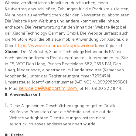
Website veröffentlichten Inhalte zu durchsuchen, einen
Kaufvertrag abzuschließen, Zahlungen für die Produkte zu leisten,
Meinungen zu veröffentlichen oder den Newsletter zu abonnieren.
Die Website kann Werbung und andere kommerzielle Inhalte
enthalten. Die Verantwortung für den Inhalt der Website liegt bei
der Xiaomi Technology Germany GmbH. Die Website umfasst auch
die Mi Store App (die offizielle mobile Anwendung von Xiaomi, die
https://www.mi.com/de/appdownload/
über
verfügbar ist).
Xiaomi:
Der Verkäufer, Xiaomi Technology Netherlands B.V., ein
nach niederländischem Recht gegründetes Unternehmen mit Sitz
in E5, WTC Den Haag, Prinses Beatrixlaan 582, 2595 BM, Den
Haag, Niederlande, eingetragen im Handelsregister (Kamer van
Koophandel) unter der Registrierungsnummer 72954914.
Umsatzsteuer-Identifikationsnummer (VAT NO.) NL859298899B01
service.de@support.mi.com
E-Mail:
Tel. Nr.: 0800 22 311 44.
II. Anwendbarkeit
Diese Allgemeinen Geschäftsbedingungen gelten für alle
Käufe von Produkten über die Website und alle auf der
Website verfügbaren Dienstleistungen, sofern nicht
ausdrücklich etwas anderes vereinbart wurde.
III. Preise