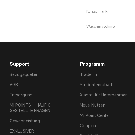
Kühlschrank
Waschmaschine
Support
Programm
Bezugsquellen
Trade-in
AGB
Studentenrabatt
Entsorgung
Xiaomi für Unternehmen
MI POINTS – HÄUFIG
Neue Nutzer
GESTELLTE FRAGEN
Mi Point Center
Gewährleistung
Coupon
EXKLUSIVER