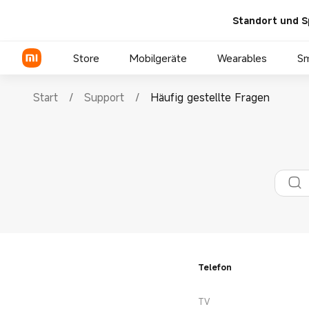
Standort und S
Store
Mobilgeräte
Wearables
S
Start
/
Support
/
Häufig gestellte Fragen
Xiaomi Serien
REDMI Serien
POCO Phones
Telefon
TV