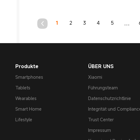
1
2
3
4
5
...
Produkte
ÜBER UNS
Smartphones
Xiaomi
Tablets
Führungsteam
Wearables
Datenschutzrichtlinie
Smart Home
Integrität und Complianc
Lifestyle
Trust Center
Impressum