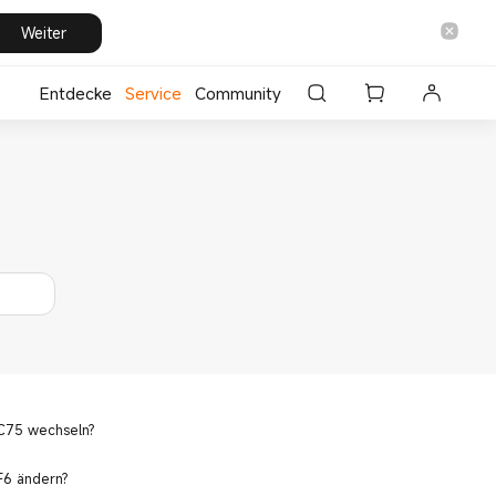
Weiter
Entdecke
⁣Service
Community
 C75 wechseln?
F6 ändern?