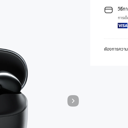
วิธีก
การเช็
ต้องการความช