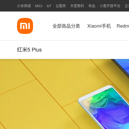
小米商城
MIUI
IoT
云服务
天星数科
有品
小爱开放平台
企
|
|
|
|
|
|
|
全部商品分类
Xiaomi手机
Red
红米5 Plus