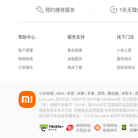


预约维修服务
7天无理
帮助中心
服务支持
线下门店
账户管理
售后政策
小米之家
购物指南
自助服务
服务网点
订单操作
相关下载
授权体验店
小米商城
MIUI
米家
米聊
多看
游戏
路由器
米粉卡
|
|
|
|
|
|
|
|
©
mi.com
京ICP证110507号
京ICP备10046444号
京公网安备1
（京）网械平台备字（2018）第00005号
互联网药品信息服务资格
增值电信业务许可证
网络食品经营备案 京食药网食备20201
违法和不良信息举报电话：171-5104-4404
知识产权侵权投