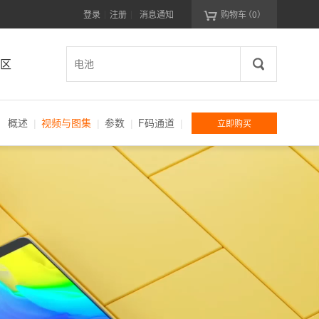

登录
注册
消息通知
购物车
（0）
|
|
区
概述
视频与图集
参数
F码通道
立即购买
|
|
|
|