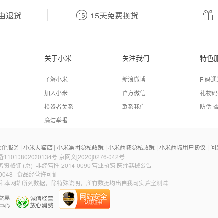


由退货
15天免费换货
关于小米
关注我们
特色
了解小米
新浪微博
F 码通
加入小米
官方微信
礼物码
投资者关系
联系我们
防伪 
廉洁举报
政企服务
小米天猫店
小米集团隐私政策
小米商城隐私政策
小米商城用户协议
问
|
|
|
|
|
1010802020134号
京网文[2020]0276-042号
证 (京) -非经营性-2014-0090
营业执照
医疗器械公告
0048
食品经营许可证
诉
本网站所列数据，除特殊说明，所有数据均出自我司实验室测试