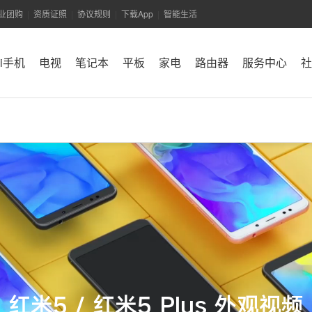
业团购
资质证照
协议规则
下载App
智能生活
|
|
|
|
mi手机
电视
笔记本
平板
家电
路由器
服务中心
社
红米5 / 红米5 Plus 外观视频