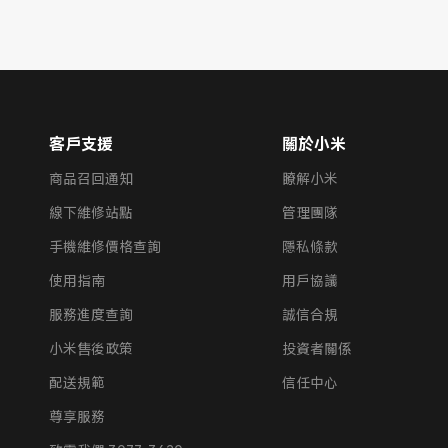
客戶支援
關於小米
商品召回通知
瞭解小米
線下維修站點
管理團隊
手機維修價格查詢
隱私條款
使用指南
用戶協議
服務進度查詢
誠信合規
小米售後政策
投資者關係
配送規範
信任中心
尊享服務