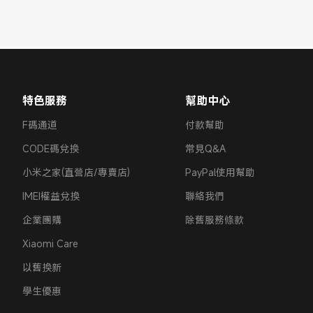
特色服務
幫助中心
F碼通道
付款幫助
CODE碼兌換
常見Q&A
小米之家(直營店/專賣店)
PayPal使用幫助
IMEI權益兌換
聯絡我們
企業團購
除舊服務條款
Xiaomi Care
以舊換新
學生優惠