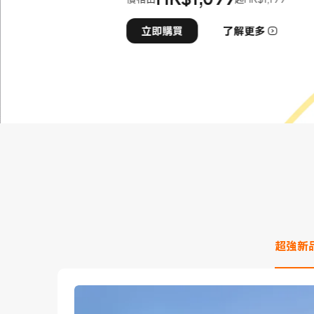
現價 HK$1099
市場價格 HK$1,199
立即購買
了解更多
超強新