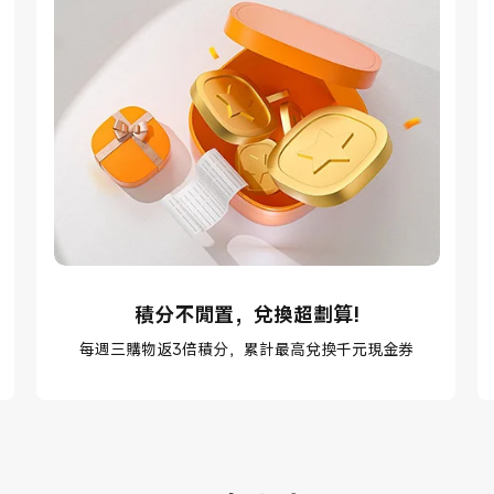
積分不閒置，兌換超劃算!
每週三購物返3倍積分，累計最高兌換千元現金券