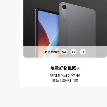
:
:
02
39
14
距結束尚餘
爆款好物推薦
REDMI Pad 2 9.7 4G
贈品 | 減HK$ 100