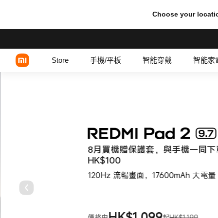
小米香港官網 | 智能手機及平板 |
Choose your locati
Store
手機/平板
智能穿戴
智能家
Xiaomi 系列
REDMI 系列
8月買機贈保護套，與手機一同下
POCO 系列
HK$100
120Hz 流暢畫面，17600mAh 大電量
HK$
1,099
價格由
起
HK$1,199