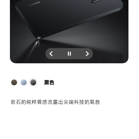
泰坦灰
以鈦金屬的自然之美為靈感，迸發當中蘊藏的天
賦力量