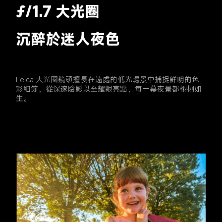
ƒ/1.7 大光圈
沉醉於迷人夜色
Leica 大光圈鏡頭擅長在遠處的低光場景中捕捉鮮明的色
彩細節，從深邃陰影以至耀眼亮點，每一幕夜景都栩栩如
生。