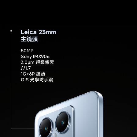
Leica 15mm
Leica 23mm
Leica 50mm
超廣角鏡頭
主鏡頭
遠攝鏡頭
50MP
12MP
50MP
ƒ/1.9
ƒ/2.2
Sony IMX906
120˚ FOV
2.0μm 超級像素
ƒ/1.7
1G+6P 鏡頭
OIS 光學防手震