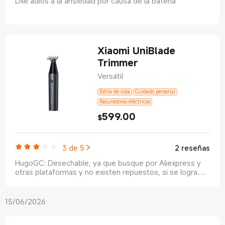
Dile adiós a la ansiedad por causa de la batería
Xiaomi UniBlade
Trimmer
Versátil
Estilo de vida
Cuidado personal
Rasuradoras eléctricas
599.00
Current Price $599
$
3 de 5
2 reseñas
HugoGC
:
Desechable, ya que busque por Aliexpress y
otras plataformas y no existen repuestos, si se logra
quitar el cabezal para cambiar la cuchilla pero no existen,
Luis Felipe Granados
:
Me llegó muy rápido. Estoy muy
deberían de no venderlo ya que la Philips one blade pro
feliz con la rasuradora. Es muy fácil de usar, hace poco
se lo lleva de calle con cuchillas de repuesto
ruido y el afeitado es muy cómodo y seguro. Ahora
compraré la cortadora de cabello.
15/06/2026