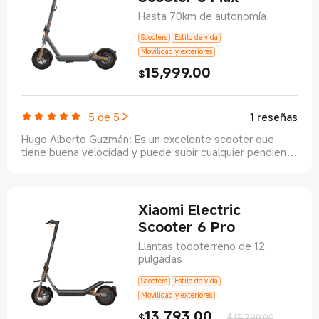
Hasta 70km de autonomía
Scooters
Estilo de vida
Movilidad y exteriores
15,999.00
Current Price $15999
$
5 de 5
1 reseñas
Hugo Alberto Guzmán
:
Es un excelente scooter que
tiene buena velocidad y puede subir cualquier pendiente
además su batería dura bastante para tu recorrido a
diario lo recomiendo
Xiaomi Electric
Scooter 6 Pro
Llantas todoterreno de 12
pulgadas
Scooters
Estilo de vida
Movilidad y exteriores
13,793.00
Current Price $13793
Precio de 
$
$13,799.00