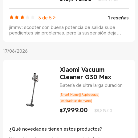
3 de 5
1 reseñas
jimmy
:
scooter con buena potencia de salida sube
pendientes sin problemas. pero la suspensión deja
mucho que desear es demasiado básica y truena
bastante .
17/06/2026
Xiaomi Vacuum
Cleaner G30 Max
Batería de ultra larga duración
Smart Home
Aspiradoras
Aspiradoras de mano
7,999.00
Current Price $7999
Precio de com
$
$8,819.00
¿Qué novedades tienen estos productos?