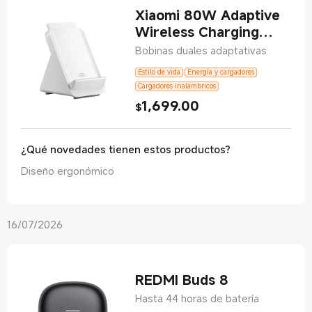
Xiaomi 80W Adaptive
Wireless Charging
Stand
Bobinas duales adaptativas
Estilo de vida
Energía y cargadores
Cargadores inalámbricos
1,699.00
Current Price $1699
$
¿Qué novedades tienen estos productos?
Diseño ergonómico
16/07/2026
REDMI Buds 8
Hasta 44 horas de batería