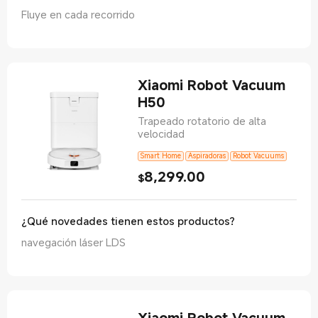
Fluye en cada recorrido
Xiaomi Robot Vacuum
H50
Trapeado rotatorio de alta
velocidad
Smart Home
Aspiradoras
Robot Vacuums
8,299.00
Current Price $8299
$
¿Qué novedades tienen estos productos?
navegación láser LDS
Xiaomi Robot Vacuum