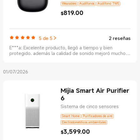
Wearables
Audífonos
Audífono TWS
819.00
Current Price $819
$
E***a
:
Excelente producto, llegó a tiempo y bien
5 de 5
2 reseñas
protegido. además la calidad de sonido mejoró mucho
(yo tenía los buds 6). Considero que las mejores de
Luis Bernachi
:
Suenan excelente, muy fácil de usar me
diseño y calidad son muy buenas
gustaron mucho
01/07/2026
Mijia Smart Air Purifier
6
Sistema de cinco sensores
O***a
:
buen sonido y cancelación de ruido decente
Smart Home
Purificadores de aire
6***3
:
buen producto, un exelente sonido y diseño y
Electrodomésticos ambientales
respecto a la entrega me llegó bien cuidado
3,599.00
Current Price $3599
6***5
:
Llegaron super rápido y muy bien empacados.
$
Los estaré probando y actualizare mi reseña.