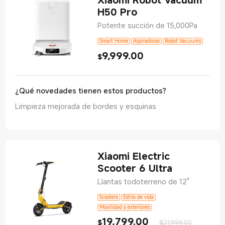
H50 Pro
Potente succión de 15,000Pa
Smart Home
Aspiradoras
Robot Vacuums
9,999.00
Current Price $9999
$
¿Qué novedades tienen estos productos?
Limpieza mejorada de bordes y esquinas
Xiaomi Electric
Scooter 6 Ultra
Llantas todoterreno de 12"
Scooters
Estilo de vida
Movilidad y exteriores
19,799.00
Current Price $19799
Precio de 
$
$21,999.00