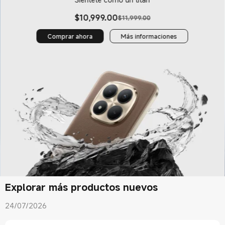
$
10,999.00
$11,999.00
Current Price $10999
Precio de comercialización $11,999.00
Comprar ahora
Más informaciones
Explorar más productos nuevos
24/07/2026