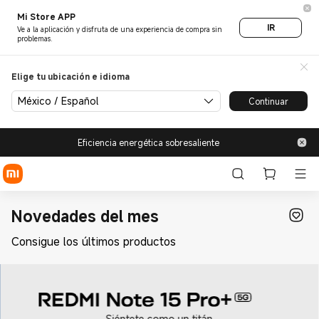
Últimos y nuevos productos 
Mi Store APP
IR
Ve a la aplicación y disfruta de una experiencia de compra sin
problemas.
Elige tu ubicación e idioma
México / Español
Continuar
Eficiencia energética sobresaliente
Novedades del mes
Consigue los últimos productos
Siéntete como un titán