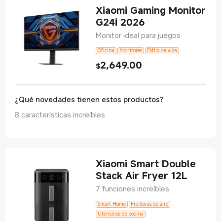
Xiaomi Gaming Monitor
G24i 2026
Monitor ideal para juegos
Oficina
Monitores
Estilo de vida
2,649.00
Current Price $2649
$
¿Qué novedades tienen estos productos?
8 características increíbles
Xiaomi Smart Double
Stack Air Fryer 12L
7 funciones increíbles
Smart Home
Freidoras de aire
Utensilios de cocina