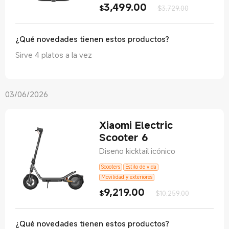
3,499.00
Current Price $3499
Precio de co
$
$3,729.00
¿Qué novedades tienen estos productos?
Sirve 4 platos a la vez
03/06/2026
Xiaomi Electric
Scooter 6
Diseño kicktail icónico
Scooters
Estilo de vida
Movilidad y exteriores
9,219.00
Current Price $9219
Precio de co
$
$10,259.00
¿Qué novedades tienen estos productos?