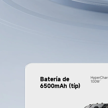
Batería de 
HyperChar
1
100W
6500mAh (típ)