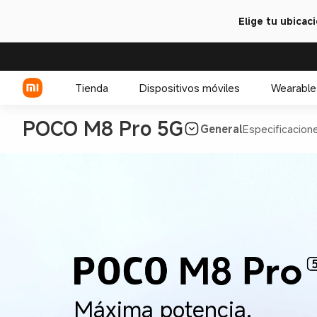
Elige tu ubicac
Tienda
Dispositivos móviles
Wearable
POCO M8 Pro 5G
General
Especificacion
Serie Xiaomi
Celulares POCO
Serie REDMI
Máxima potencia. 