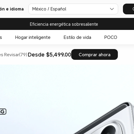
ión e idioma
México / Español
Eficiencia energética sobresaliente
s
Hogar inteligente
Estilo de vida
POCO
Desde $5,499.00
es
Revisar(79)
Comprar ahora