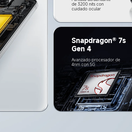
de 3200 nits con 
cuidado ocular
Snapdragon® 7s 
Gen 4
Avanzado procesador de 
4nm con 5G