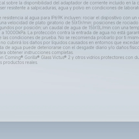
al sobre la disponibilidad del adaptador de corriente incluido en la c
 ser resistente a salpicaduras, agua y polvo en condiciones de laborat
resistencia al agua para IP69K incluyen: rociar el dispositivo con u
na velocidad de plato giratorio de 5(±1)r/min; posiciones de rociado 
undos por posición; un caudal de agua de 15(±1)L/min con una temp
a 10000kPa. La protección contra la entrada de agua no está garanti
e las condiciones de prueba. No se recomienda probarlo por ti mismo
ía no cubrirá los daños por líquidos causados en entornos que excedan
da de agua puede deteriorarse con el desgaste diario y/o daños físico
para obtener instrucciones completas.
Corning® Gorilla® Glass Victus® 2 y otros vidrios protectores con du
os productos reales.