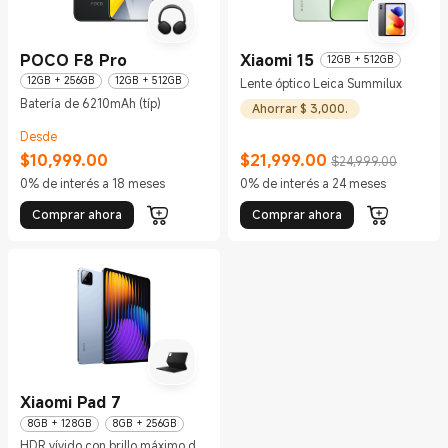
POCO F8 Pro
Xiaomi 15
12GB + 512GB
12GB + 256GB
12GB + 512GB
Lente óptico Leica Summilux
Batería de 6210mAh (típ)
Ahorrar $ 3,000.
Desde
$
10,999.00
$
21,999.00
$24,999.00
Current Price $10999
Current Price $21999
Precio de comercialización $24,999
0% de interés a 18 meses
0% de interés a 24 meses
Comprar ahora
Comprar ahora
Xiaomi Pad 7
8GB + 128GB
8GB + 256GB
HDR vívido con brillo máximo de