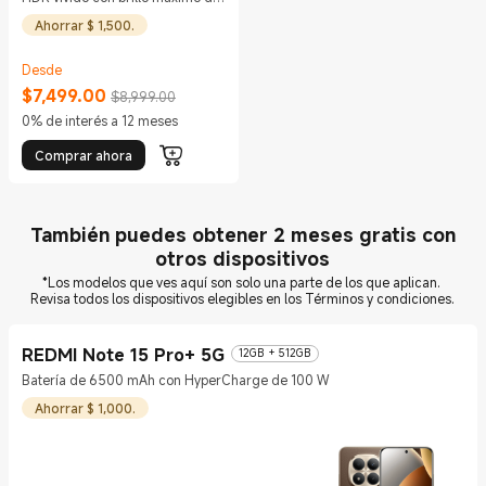
800 nits
Ahorrar $ 1,500.
Desde
$
7,499.00
$8,999.00
Current Price $7499
Precio de comercialización $8,999.00
0% de interés a 12 meses
Comprar ahora
También puedes obtener 2 meses gratis con
otros dispositivos
*Los modelos que ves aquí son solo una parte de los que aplican.
Revisa todos los dispositivos elegibles en los Términos y condiciones.
REDMI Note 15 Pro+ 5G
12GB + 512GB
Batería de 6500 mAh con HyperCharge de 100 W
Ahorrar $ 1,000.