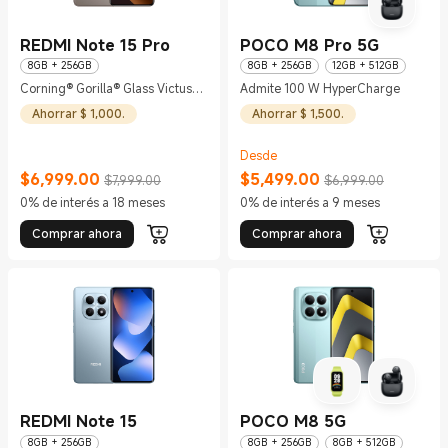
REDMI Note 15 Pro
POCO M8 Pro 5G
8GB + 256GB
8GB + 256GB
12GB + 512GB
Corning® Gorilla® Glass Victus®
Admite 100 W HyperCharge
2
Ahorrar $ 1,000.
Ahorrar $ 1,500.
Desde
$
6,999.00
$
5,499.00
$7,999.00
$6,999.00
Current Price $6999
Precio de comercialización $7,999.00
Current Price $5499
Precio de comercialización $6,999.
0% de interés a 18 meses
0% de interés a 9 meses
Comprar ahora
Comprar ahora
REDMI Note 15
POCO M8 5G
8GB + 256GB
8GB + 256GB
8GB + 512GB