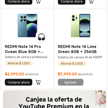
Comprar ahora
Comprar ahora
REDMI Note 14 Pro
REDMI Note 14 Lime
Ocean Blue 8GB +
Green 8GB + 256GB
256GB
Sistema de cámara profesional
Sistema de cámara AI de 108MP
con AI de 200MP
Ahorrar $ 1,000.
Ahorrar $ 2,000.
$
6,999.00
$
3,999.00
$7,999.00
$5,999.00
Current Price $6999
Precio de comercialización $7,999.00
Current Price $3999
Precio de comercialización $5,999.
Comprar ahora
Agotado