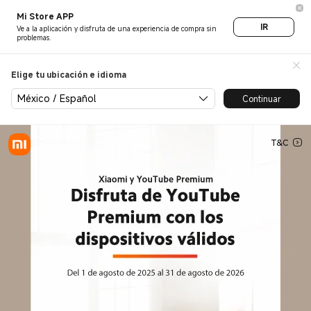
Disfruta de YouTube Premium 
Mi Store APP
IR
Ve a la aplicación y disfruta de una experiencia de compra sin
problemas.
Elige tu ubicación e idioma
México / Español
Continuar
T&C