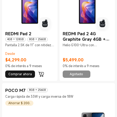
REDMI Pad 2
REDMI Pad 2 4G
Graphite Gray 4GB +
4GB + 128GB
8GB + 256GB
128GB
Pantalla 2.5K de 11" con nitidez
Helio G100-Ultra con
cristalina
conectividad 4G
Desde
$
4,299.00
$
5,499.00
Current Price $4299
Current Price $5499
0% de interés a 9 meses
0% de interés a 9 meses
Comprar ahora
Agotado
POCO M7
8GB + 256GB
Carga rápida de 33W y carga inversa de 18W
Ahorrar $ 200.