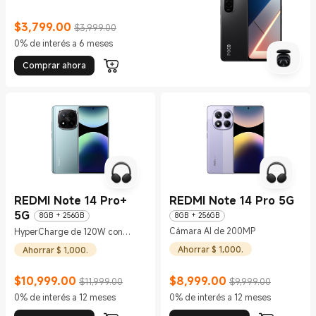
$
3,799.00
$3,999.00
Current Price $3799
Precio de comercialización $3,999.00
0% de interés a 6 meses
Comprar ahora
REDMI Note 14 Pro+
REDMI Note 14 Pro 5G
5G
8GB + 256GB
8GB + 256GB
Cámara AI de 200MP
HyperCharge de 120W con
batería de 5110mAh
Ahorrar $ 1,000.
Ahorrar $ 1,000.
$
10,999.00
$
8,999.00
$11,999.00
$9,999.00
Current Price $10999
Precio de comercialización $11,999.00
Current Price $8999
Precio de comercialización $9,999.
0% de interés a 12 meses
0% de interés a 12 meses