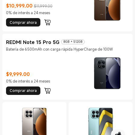
$
10,999.00
$11,999.00
Current Price $10999
Precio de comercialización $11,999.00
0% de interés a 24 meses
Comprar ahora
REDMI Note 15 Pro 5G
8GB + 512GB
Batería de 6500mAh con carga rápida HyperCharge de 100W
$
9,999.00
Current Price $9999
0% de interés a 24 meses
Comprar ahora