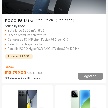
POCO F8 Ultra
12GB + 256GB
16GB+512GB
Sound by Bose
Batería de 6500 mAh (típ.)
Diseño premium con textura
Cámara de 50 MP Light Fusion 950 con OIS
Telefoto 5x de gama alta'
Pantalla POCO HyperRGB AMOLED de 6,9" y 120 Hz
Ahorrar $ 1,400.
Desde
$
13,799.00
$15,199.00
Agotado
Current Price $13799
Precio de comercialización $15,199.00
0% de interés a 18 meses