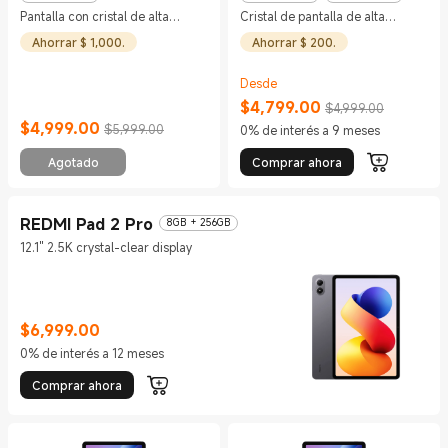
Pantalla con cristal de alta
Cristal de pantalla de alta
durabilidad
durabilidad
Ahorrar $ 1,000.
Ahorrar $ 200.
Desde
$
4,799.00
$4,999.00
Current Price $4799
Precio de comercialización $4,999.
$
4,999.00
$5,999.00
0% de interés a 9 meses
Current Price $4999
Precio de comercialización $5,999.00
Agotado
Comprar ahora
REDMI Pad 2 Pro
8GB + 256GB
12.1" 2.5K crystal-clear display
$
6,999.00
Current Price $6999
0% de interés a 12 meses
Comprar ahora