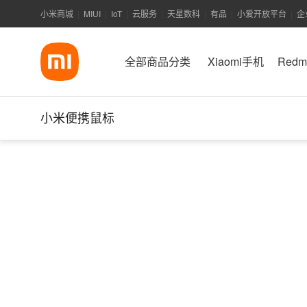
小米商城
MIUI
IoT
云服务
天星数科
有品
小爱开放平台
企
|
|
|
|
|
|
|
全部商品分类
Xiaomi手机
Red
小米便携鼠标