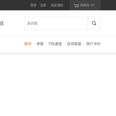

登录
注册
消息通知
购物车
（0）
|
|
区
概述
参数
F码通道
咨询客服
用户评价
|
|
|
|