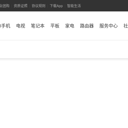
业团购
资质证照
协议规则
下载App
智能生活
|
|
|
|
mi手机
电视
笔记本
平板
家电
路由器
服务中心
社