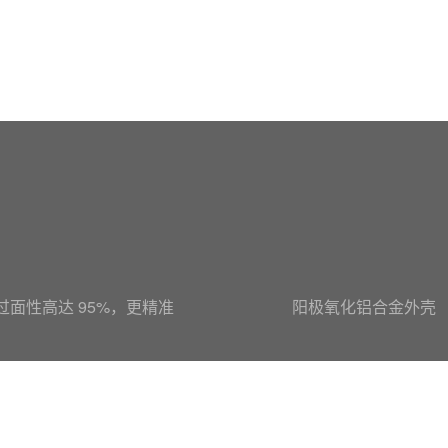
过面性高达 95%，更精准
阳极氧化铝合金外壳