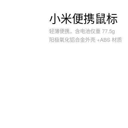
小米便携鼠标
轻薄便携，含电池仅重 77.5g
阳极氧化铝合金外壳 +ABS 材质