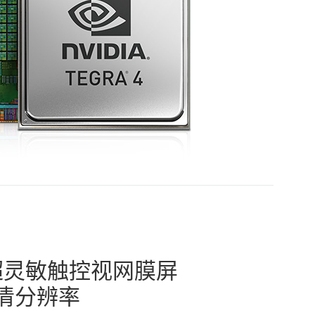
 吋超灵敏触控视网膜屏
高清分辨率