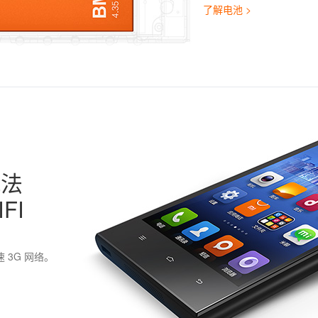
了解电池 >
玩法
FI
 3G 网络。