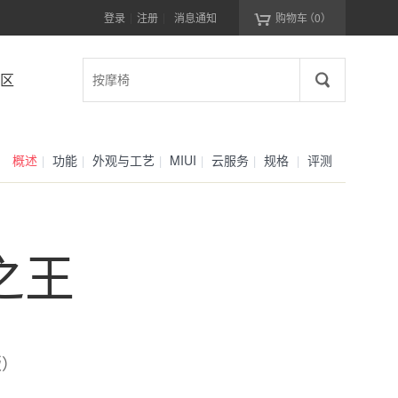

登录
注册
消息通知
购物车
（0）
|
|
区
概述
功能
外观与工艺
MIUI
云服务
规格
评测
|
|
|
|
|
|
之王
版）