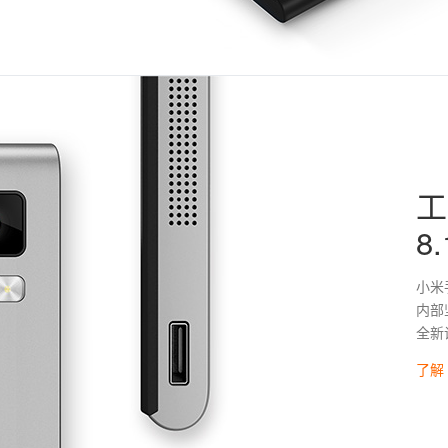
工
8
小米
内部
全新
了解