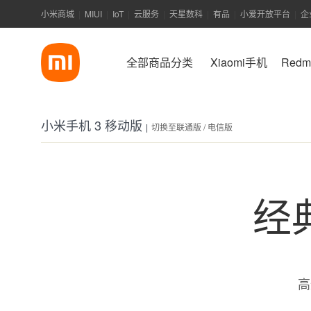
小米商城
MIUI
IoT
云服务
天星数科
有品
小爱开放平台
企
|
|
|
|
|
|
|
全部商品分类
Xiaomi手机
Red
小米手机 3 移动版
切换至联通版 / 电信版
|
经
高