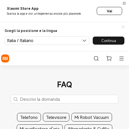
Xiaomi Store App
Vai
Scarica la app e vivi un'esperienza ancora più piacevole
Scegli la posizione e la lingua
Italia / Italiano
Continua
FAQ
Telefono
Televisore
Mi Robot Vacuum
Mi purificatore d'aria
Altoparlante & Cuffia