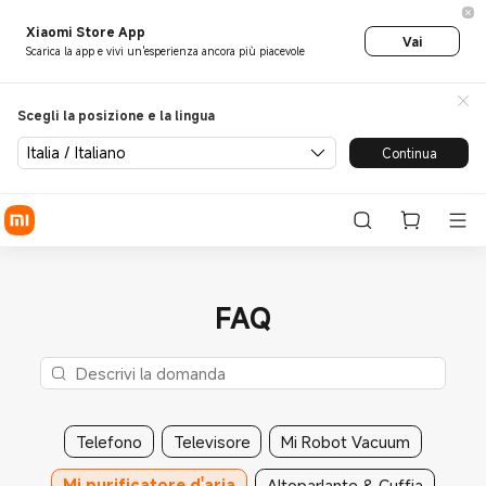
Xiaomi Store App
Vai
Scarica la app e vivi un'esperienza ancora più piacevole
Scegli la posizione e la lingua
Italia / Italiano
Continua
FAQ
Telefono
Televisore
Mi Robot Vacuum
Mi purificatore d'aria
Altoparlante & Cuffia