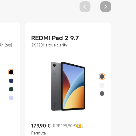
Nuovi
REDMI Pad 2 9.7
RED
Ah (typ)
2K 120Hz true clarity
Bassi al
179,90
€
RRP 199,90 €
Current Price €179.9
Prezzo promozionale 199,90 €
59,99
Permuta
Current