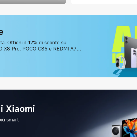
e
rta. Ottieni il 12% di sconto su
POCO X8 Pro, POCO C85 e REDMI A7
ci Xiaomi
più smart