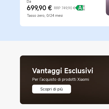
Da
699,90
€
Current Price €699.9
Prezzo promozionale 749,90 €
RRP 749,90 €
Tasso zero, 0/24 mesi
Vantaggi Esclusivi
Per l'acquisto di prodotti Xiaomi
Scopri di più