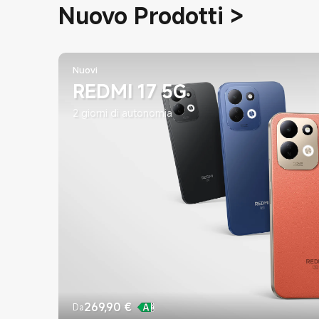
Nuovo Prodotti
>
Nuovi
REDMI 17 5G
2 giorni di autonomia
269,90
€
Da
Current Price €269.9