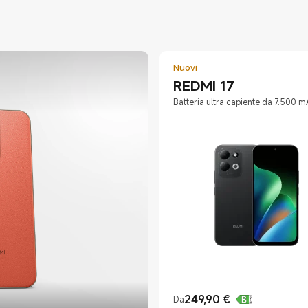
Nuovi
REDMI 17
Batteria ultra capiente da 7.500 m
249,90
€
Da
Current Price €249.9