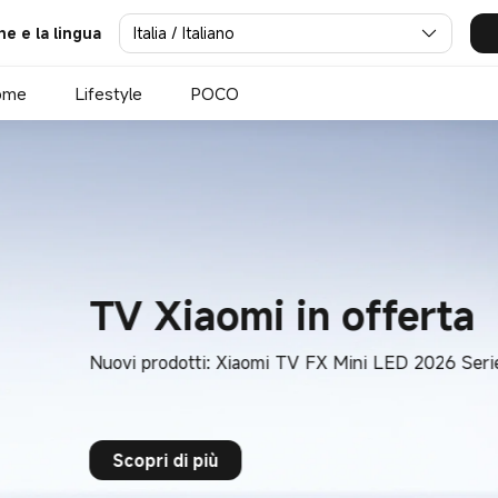
iere | Xiaomi Italia
Italia / Italiano
ne e la lingua
ome
Lifestyle
POCO
ferta
LED 2026 Series