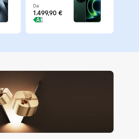
Da
1.499,90
€
 €
Current Price €1499.9