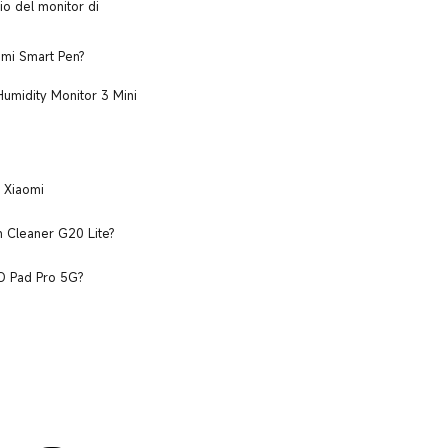
gio del monitor di
edmi Smart Pen?
umidity Monitor 3 Mini
e Xiaomi
m Cleaner G20 Lite?
CO Pad Pro 5G?