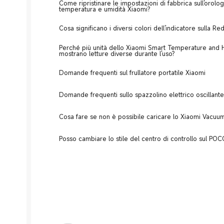
Come ripristinare le impostazioni di fabbrica sull'orolo
temperatura e umidità Xiaomi?
Cosa significano i diversi colori dell'indicatore sulla R
Perché più unità dello Xiaomi Smart Temperature and H
mostrano letture diverse durante l'uso?
Domande frequenti sul frullatore portatile Xiaomi
Domande frequenti sullo spazzolino elettrico oscillant
Cosa fare se non è possibile caricare lo Xiaomi Vacuu
Posso cambiare lo stile del centro di controllo sul PO