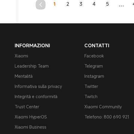
1
2
3
4
5
...
INFORMAZIONI
CONTATTI
Xiaomi
Facebook
Leadership Team
Telegram
Mentalità
Instagram
Informativa sulla privacy
Twitter
Integrità e conformità
Twitch
Trust Center
Xiaomi Community
Xiaomi HyperOS
Telefono: 800 690 921
Xiaomi Business