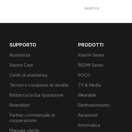
lavatrice
SUPPORTO
PRODOTTI
Assistenza
Xiaomi Series
Xiaomi Care
REDMI Series
Centri di assistenza
POCO
Termini e condizioni di vendita
TV & Media
Rintraccia la tua riparazione
Wearable
Rivenditori
Elettrodomestici
Partner commerciale di
Aerazione
cooperazione
Informatica
Manuale utente