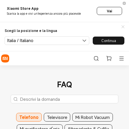
Xiaomi Store App
Vai
Scarica la app e vivi un'esperienza ancora più piacevole
Scegli la posizione e la lingua
Italia / Italiano
Continua
FAQ
Telefono
Televisore
Mi Robot Vacuum
Mi purificatore d'aria
Altoparlante & Cuffia