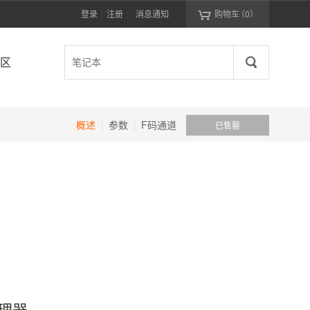

登录
注册
消息通知
购物车
（0）
|
|
区
概述
参数
F码通道
已售罄
|
|
处理器