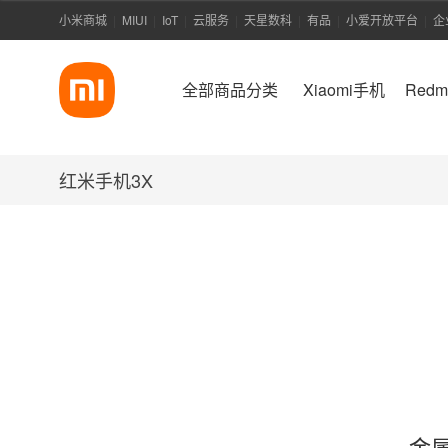
小米商城
MIUI
IoT
云服务
天星数科
有品
小爱开放平台
企
|
|
|
|
|
|
|
全部商品分类
Xiaomi手机
Red
红米手机3X
金属