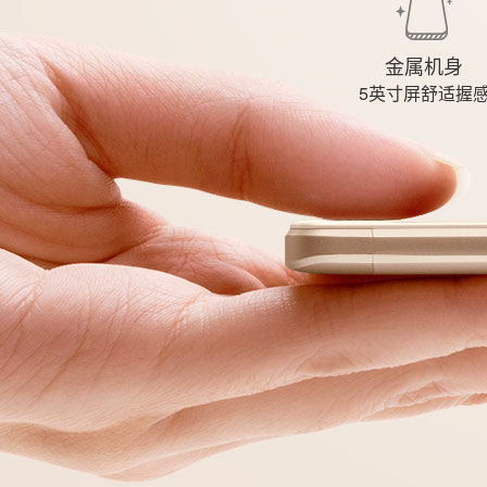
金属机身
5英寸屏舒适握