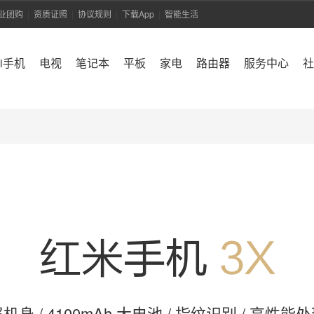
业团购
资质证照
协议规则
下载App
智能生活
|
|
|
|
mi手机
电视
笔记本
平板
家电
路由器
服务中心
社
红米手机
3X
机身 / 4100mAh 大电池 / 指纹识别 / 高性能