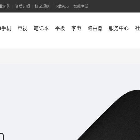
业团购
资质证照
协议规则
下载App
智能生活
|
|
|
|
mi手机
电视
笔记本
平板
家电
路由器
服务中心
社