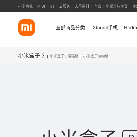
小米商城
MIUI
IoT
云服务
天星数科
有品
小爱开放平台
企
|
|
|
|
|
|
|
全部商品分类
Xiaomi手机
Red
小米盒子 3
小米盒子3 增强版
小米盒子mini版
|
|