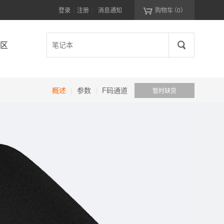

登录
注册
消息通知
购物车
（0）
|
|
区
概述
参数
F码通道
暂时缺货
|
|