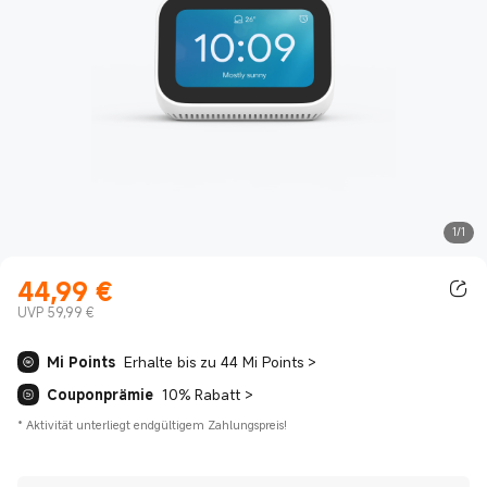
1/1
44,99
€
Current Price €44.99
UVP 59,99 €
Mi Points
Erhalte bis zu 44 Mi Points
>
Couponprämie
10% Rabatt
>
*
Aktivität unterliegt endgültigem Zahlungspreis!