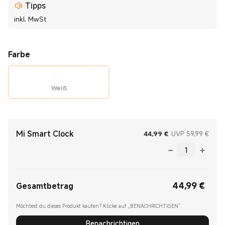
Tipps
inkl. MwSt
Farbe
Weiß
Mi Smart Clock
Current Price €44
UVP 
44,99
€
UVP 59,99 €
44,99
€
Current Price €44.99
Gesamtbetrag
Möchtest du dieses Produkt kaufen? Klicke auf „BENACHRICHTIGEN“.
Benachrichtigen