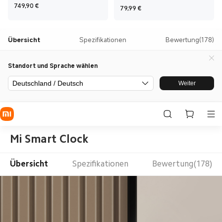
Current Price €749,90
749,90
€
Current Price €79,99
79,99
€
Übersicht
Spezifikationen
Bewertung(178)