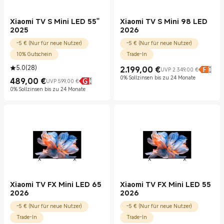
Xiaomi TV S Mini LED 55''
Xiaomi TV S Mini 98 LED
2025
2026
-5 € (Nur für neue Nutzer)
-5 € (Nur für neue Nutzer)
10% Gutschein
Trade-In
5.0
(
28
)
2.199,00
€
UVP 2.349,00 €
Current Price €2199.00
UVP 2.349,00 €
0% Sollzinsen bis zu 24 Monate
489,00
€
UVP 599,00 €
Current Price €489.00
UVP 599,00 €
0% Sollzinsen bis zu 24 Monate
Xiaomi TV FX Mini LED 65
Xiaomi TV FX Mini LED 55
2026
2026
-5 € (Nur für neue Nutzer)
-5 € (Nur für neue Nutzer)
Trade-In
Trade-In