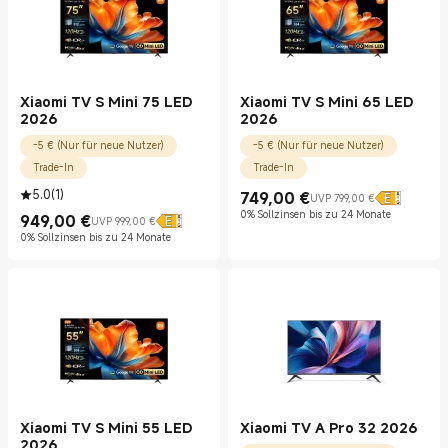
Xiaomi TV S Mini 75 LED
Xiaomi TV S Mini 65 LED
2026
2026
-5 € (Nur für neue Nutzer)
-5 € (Nur für neue Nutzer)
Trade-In
Trade-In
5.0
(
1
)
749,00
€
UVP 799,00 €
Current Price €749.00
UVP 799,00 €
0% Sollzinsen bis zu 24 Monate
949,00
€
UVP 999,00 €
Current Price €949.00
UVP 999,00 €
0% Sollzinsen bis zu 24 Monate
Xiaomi TV S Mini 55 LED
Xiaomi TV A Pro 32 2026
2026