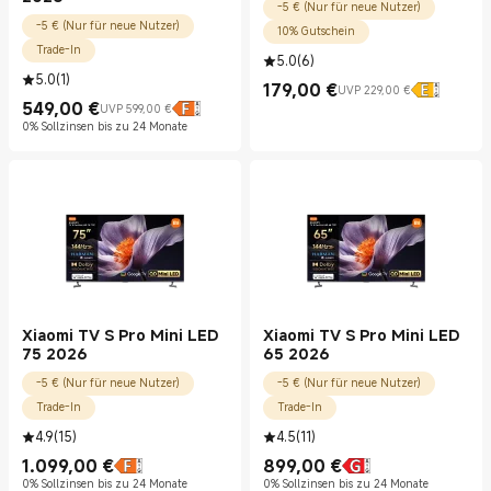
-5 € (Nur für neue Nutzer)
-5 € (Nur für neue Nutzer)
10% Gutschein
Trade-In
5.0
(
6
)
5.0
(
1
)
179,00
€
UVP 229,00 €
Current Price €179.00
UVP 229,00 €
549,00
€
UVP 599,00 €
Current Price €549.00
UVP 599,00 €
0% Sollzinsen bis zu 24 Monate
Xiaomi TV S Pro Mini LED
Xiaomi TV S Pro Mini LED
75 2026
65 2026
-5 € (Nur für neue Nutzer)
-5 € (Nur für neue Nutzer)
Trade-In
Trade-In
4.9
(
15
)
4.5
(
11
)
1.099,00
€
899,00
€
Current Price €1099.00
Current Price €899.00
0% Sollzinsen bis zu 24 Monate
0% Sollzinsen bis zu 24 Monate