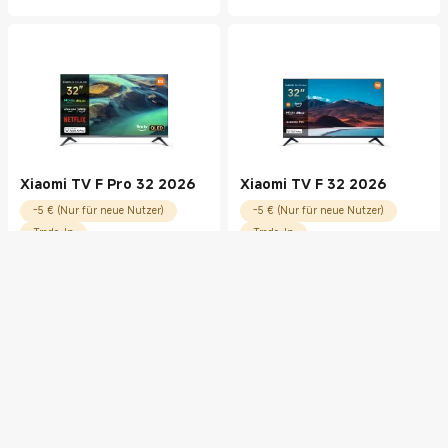
Xiaomi TV F Pro 32 2026
Xiaomi TV F 32 2026
-5 € (Nur für neue Nutzer)
-5 € (Nur für neue Nutzer)
Trade-In
Trade-In
4.8
(
24
)
4.9
(
9
)
229,00
€
189,00
€
Current Price €229.00
Current Price €189.00
0% Sollzinsen bis zu 24 Monate