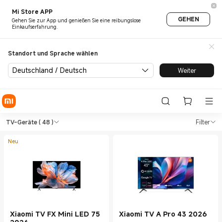
Mi Store APP
GEHEN
Gehen Sie zur App und genießen Sie eine reibungslose
Einkaufserfahrung.
Standort und Sprache wählen
Deutschland / Deutsch
Weiter
Shop Fernseher & Haushaltsge
Shop Fernseher & Haushaltsgeräte TV-
TV-Geräte
( 48 )
Filter
Neu
Xiaomi TV FX Mini LED 75
Xiaomi TV A Pro 43 2026