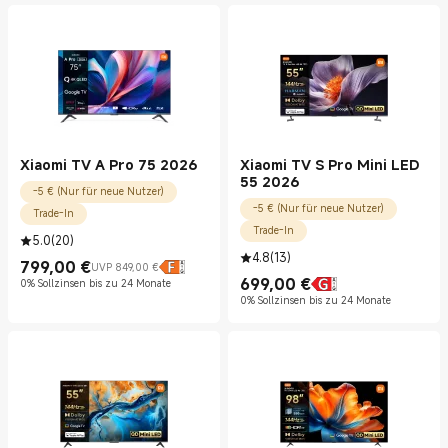
Xiaomi TV A Pro 75 2026
Xiaomi TV S Pro Mini LED
55 2026
-5 € (Nur für neue Nutzer)
-5 € (Nur für neue Nutzer)
Trade-In
Trade-In
5.0
(
20
)
4.8
(
13
)
799,00
€
UVP 849,00 €
Current Price €799.00
UVP 849,00 €
699,00
€
0% Sollzinsen bis zu 24 Monate
Current Price €699.00
0% Sollzinsen bis zu 24 Monate