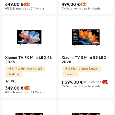
649,00
€
499,00
€
Current Price €649.00
Current Price €499.00
0% Sollzinsen bis zu 24 Monate
0% Sollzinsen bis zu 24 Monate
Xiaomi TV FX Mini LED 43
Xiaomi TV S Mini 85 LED
2026
2026
-5 € (Nur für neue Nutzer)
-5 € (Nur für neue Nutzer)
Trade-In
Trade-In
5.0
(
1
)
1.399,00
€
UVP 1.499,00 €
Current Price €1399.00
UVP 1.499,00 €
0% Sollzinsen bis zu 24 Monate
349,00
€
Current Price €349.00
0% Sollzinsen bis zu 24 Monate