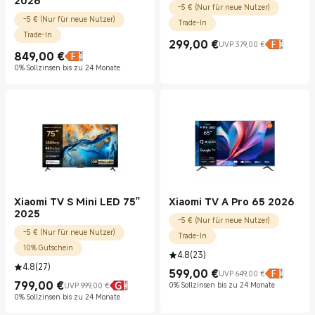
2026
-5 € (Nur für neue Nutzer)
-5 € (Nur für neue Nutzer)
Trade-In
Trade-In
299,00
€
UVP 379,00 €
Current Price €299.00
UVP 379,00 €
849,00
€
Current Price €849.00
0% Sollzinsen bis zu 24 Monate
Xiaomi TV S Mini LED 75''
Xiaomi TV A Pro 65 2026
2025
-5 € (Nur für neue Nutzer)
-5 € (Nur für neue Nutzer)
Trade-In
10% Gutschein
4.8
(
23
)
4.8
(
27
)
599,00
€
UVP 649,00 €
Current Price €599.00
UVP 649,00 €
799,00
€
0% Sollzinsen bis zu 24 Monate
UVP 999,00 €
Current Price €799.00
UVP 999,00 €
0% Sollzinsen bis zu 24 Monate