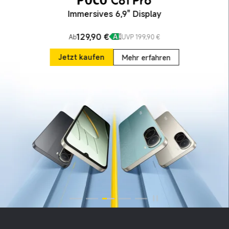
Immersives 6,9" Display
129,90
€
Ab
UVP 199,90 €
Current Price €129.9
UVP 199,90 €
Jetzt kaufen
Mehr erfahren