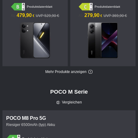
Produktdatenblatt
Produktdatenblatt
Current Price €479.9
UVP 529,90 €
Current Price €279.9
UVP 369,90 €
479,90
279,90
Ab
UVP 529,90 €
Ab
UVP 369,90 €
€
€
Mehr Produkte anzeigen
POCO M Serie
Vergleichen
POCO M8 Pro 5G
Riesiger 6500mAh (typ) Akku