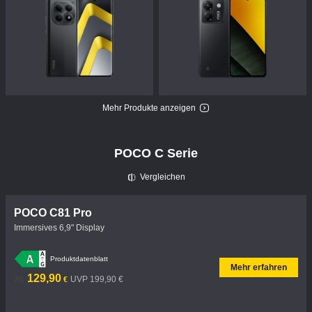
Mehr Produkte anzeigen
POCO C Serie
Vergleichen
POCO C81 Pro
Immersives 6,9" Display
Produktdatenblatt
Mehr erfahren
Current Price €129.9
UVP 199,90 €
129,90
Ab
UVP 199,90 €
€