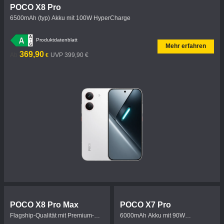
POCO X8 Pro
6500mAh (typ) Akku mit 100W HyperCharge
Produktdatenblatt
Mehr erfahren
Current Price €369.9
UVP 399,90 €
369,90
Ab
UVP 399,90 €
€
POCO X8 Pro Max
POCO X7 Pro
Flagship-Qualität mit Premium-
6000mAh Akku mit 90W
Haptik
HyperCharge