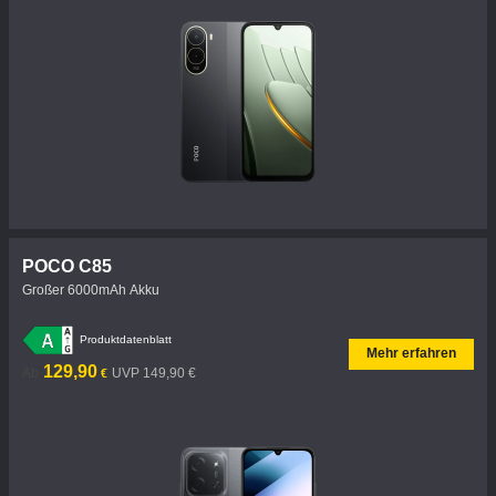
POCO C85
Großer 6000mAh Akku
Produktdatenblatt
Mehr erfahren
Current Price €129.9
UVP 149,90 €
129,90
Ab
UVP 149,90 €
€