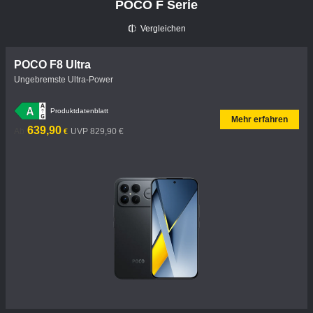
POCO F Serie
Vergleichen
POCO F8 Ultra
Ungebremste Ultra-Power
Produktdatenblatt
Mehr erfahren
Current Price €639.9
UVP 829,90 €
639,90
Ab
UVP 829,90 €
€