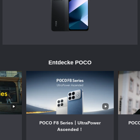
Entdecke POCO
POCO F8 Series丨UltraPower
POCO F8 Ultra | Ca
Ascended！