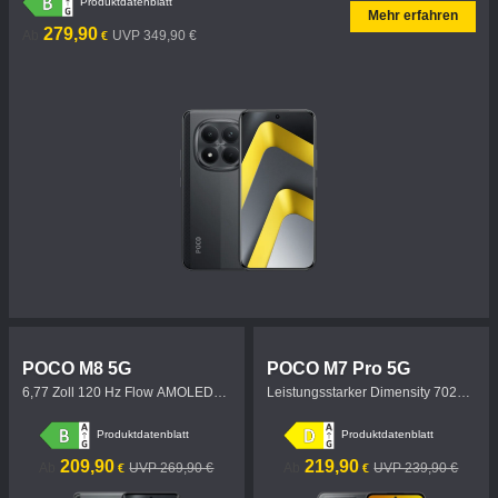
Produktdatenblatt
Mehr erfahren
Current Price €279.9
UVP 349,90 €
279,90
Ab
UVP 349,90 €
€
POCO M8 5G
POCO M7 Pro 5G
6,77 Zoll 120 Hz Flow AMOLED-
Leistungsstarker Dimensity 7025-
Display
Ultra
Produktdatenblatt
Produktdatenblatt
Current Price €209.9
UVP 269,90 €
Current Price €219.9
UVP 239,90 €
209,90
219,90
Ab
UVP 269,90 €
Ab
UVP 239,90 €
€
€