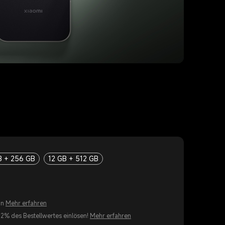
B + 256 GB
12 GB + 512 GB
in
Mehr erfahren
12% des Bestellwertes einlösen!
Mehr erfahren