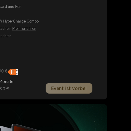
oard und Pen.
67W HyperCharge Combo
tschein
Mehr erfahren
tschein
90 €
 Monate
Event ist vorbei
,90 €