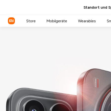
Xiaomi 17 Series | Xiaomi De
Standort und S
Store
Mobilgeräte
Wearables
S
Xiaomi Serien
REDMI Serien
POCO Phones