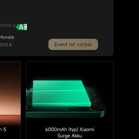
499,90 €
 Monate
Event ist vorbei
9,90 €