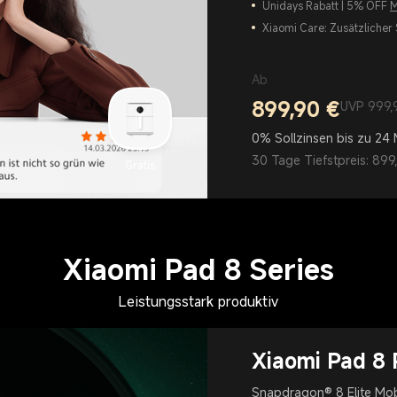
Unidays Rabatt | 5% OFF
M
Xiaomi Care: Zusätzlicher 
Ab
899,90
€
Current Price €899.9
UVP 999,90 €
UVP 999,
0% Sollzinsen bis zu 24
30 Tage Tiefstpreis: 899
Gratis
Xiaomi Pad 8 Series
Leistungsstark produktiv
Xiaomi Pad 8 
Snapdragon® 8 Elite Mob