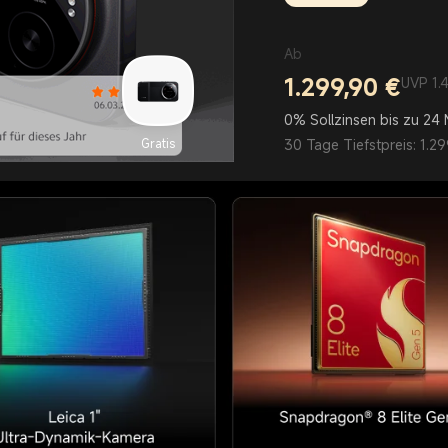
Ab
1.299,90
€
Current Price €1299.9
UVP 1.499,90 €
UVP 1.
0% Sollzinsen bis zu 24
Gratis
30 Tage Tiefstpreis: 1.29