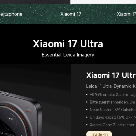
Leitzphone
Xiaomi 17
Xiaomi P
Xiaomi 17 Ultra
Essential Leica Imagery
Xiaomi 17 Ult
Leica 1" Ultra-Dynamik-
+0,99€ erhalte Xiaomi Tag
Bitte zuerst anmelden, um
Neue Nutzer | 5% Gutsche
Unidays Rabatt | 5% OFF
M
Xiaomi Care: Zusätzlicher 
Trade-In