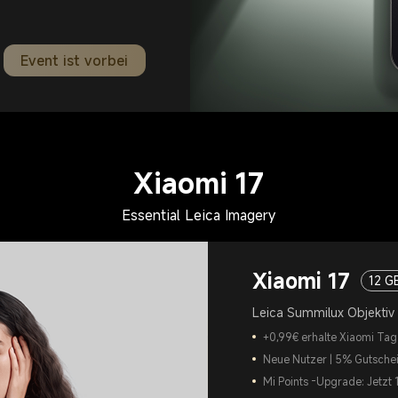
Event ist vorbei
Xiaomi 17
Essential Leica Imagery
Xiaomi 17
12 G
Leica Summilux Objektiv
+0,99€ erhalte Xiaomi Tag
Neue Nutzer | 5% Gutsche
Mi Points -Upgrade: Jetzt 