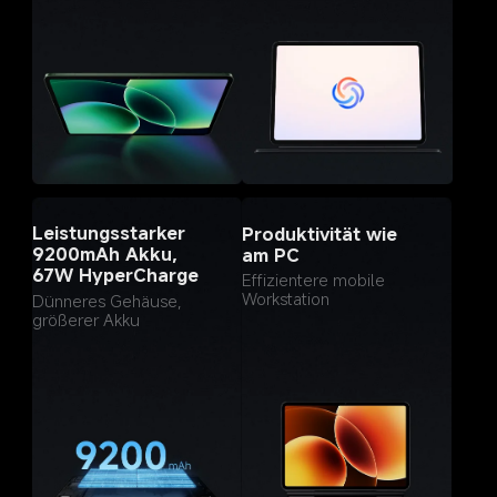
Leistungsstarker 
Produktivität wie 
9200mAh Akku, 
am PC
67W HyperCharge
Effizientere mobile 
Workstation
Dünneres Gehäuse, 
größerer Akku