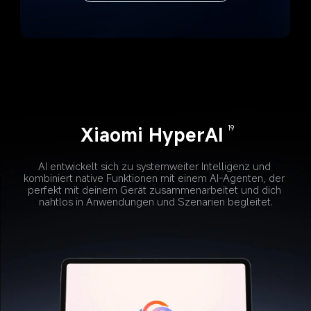
Xiaomi HyperAI
19
AI entwickelt sich zu systemweiter Intelligenz und 
kombiniert native Funktionen mit einem AI-Agenten, der 
perfekt mit deinem Gerät zusammenarbeitet und dich 