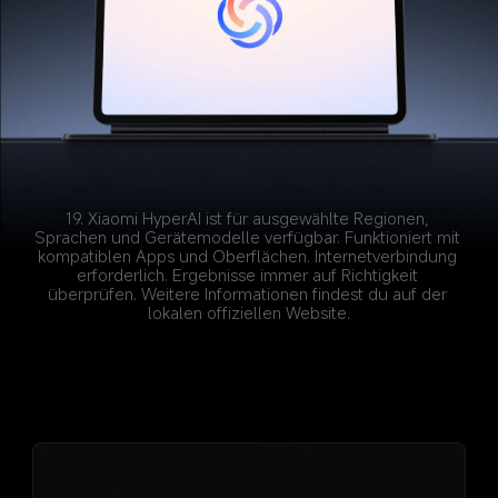
19. Xiaomi HyperAI ist für ausgewählte Regionen, 
Sprachen und Gerätemodelle verfügbar. Funktioniert mit 
kompatiblen Apps und Oberflächen. Internetverbindung 
erforderlich. Ergebnisse immer auf Richtigkeit 
überprüfen. Weitere Informationen findest du auf der 
lokalen offiziellen Website.
AI-Übersetzung-