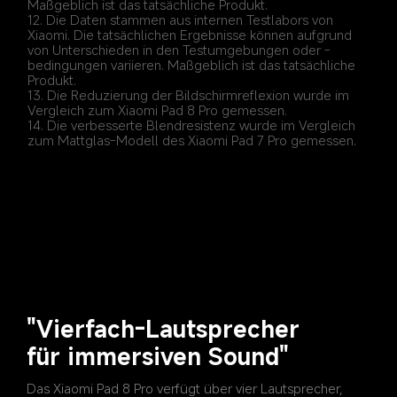
Maßgeblich ist das tatsächliche Produkt.
12. Die Daten stammen aus internen Testlabors von 
Xiaomi. Die tatsächlichen Ergebnisse können aufgrund 
von Unterschieden in den Testumgebungen oder -
bedingungen variieren. Maßgeblich ist das tatsächliche 
13. Die Reduzierung der Bildschirmreflexion wurde im 
Vergleich zum Xiaomi Pad 8 Pro gemessen.
14. Die verbesserte Blendresistenz wurde im Vergleich 
zum Mattglas-Modell des Xiaomi Pad 7 Pro gemessen.
"Vierfach-Lautsprecher

Das Xiaomi Pad 8 Pro verfügt über vier Lautsprecher, 