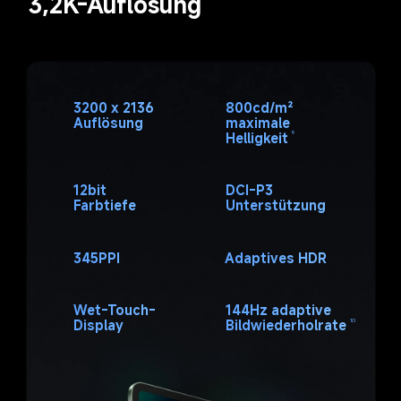
3,2K-Auflösung
3200 x 2136 
800cd/m² 
Auflösung
maximale 
Helligkeit
9
12bit 
DCI-P3 
Farbtiefe
Unterstützung
345PPI
Adaptives HDR
Wet-Touch-
144Hz adaptive 
Display
Bildwiederholrate
10