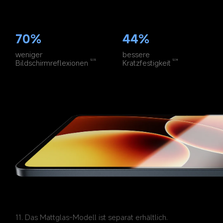
70%
44%
weniger 
bessere 
Bildschirmreflexionen
Kratzfestigkeit
12,13
12,14
11. Das Mattglas-Modell ist separat erhältlich. 