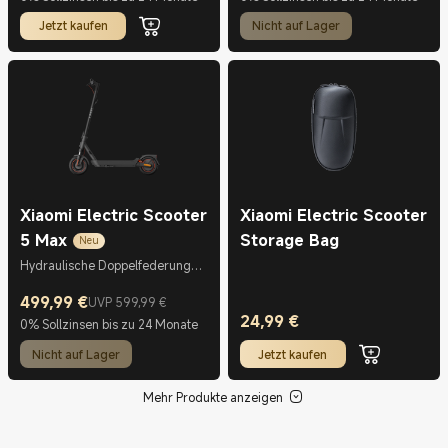
Jetzt kaufen
Nicht auf Lager
Xiaomi Electric Scooter
Xiaomi Electric Scooter
5 Max
Storage Bag
Neu
Hydraulische Doppelfederung
vorne und Doppelfederung
hinten
499,99
€
UVP 599,99 €
Current Price €499.99
UVP 599,99 €
24,99
€
0% Sollzinsen bis zu 24 Monate
Current Price €24.99
Nicht auf Lager
Jetzt kaufen
Mehr Produkte anzeigen