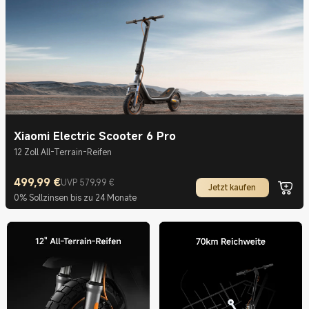
Xiaomi Electric Scooter 6 Pro
12 Zoll All-Terrain-Reifen
499,99
€
UVP 579,99 €
Current Price €499.99
UVP 579,99 €
Jetzt kaufen
0% Sollzinsen bis zu 24 Monate