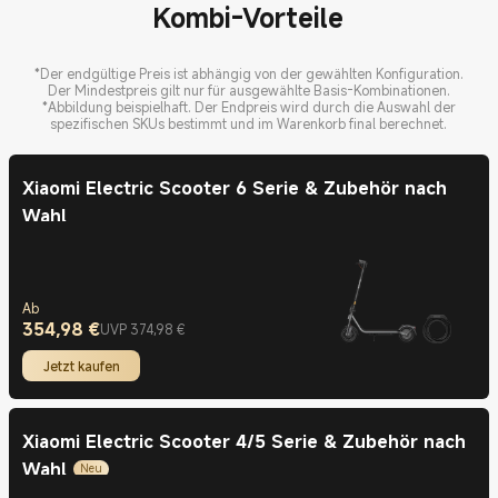
Kombi-Vorteile
*Der endgültige Preis ist abhängig von der gewählten Konfiguration.
Der Mindestpreis gilt nur für ausgewählte Basis-Kombinationen.
*Abbildung beispielhaft. Der Endpreis wird durch die Auswahl der
spezifischen SKUs bestimmt und im Warenkorb final berechnet.
Xiaomi Electric Scooter 6 Serie & Zubehör nach
Wahl
Ab
354,98
€
Current Price €354.98
UVP 374,98 €
UVP 374,98 €
Jetzt kaufen
Xiaomi Electric Scooter 4/5 Serie & Zubehör nach
Wahl
Neu