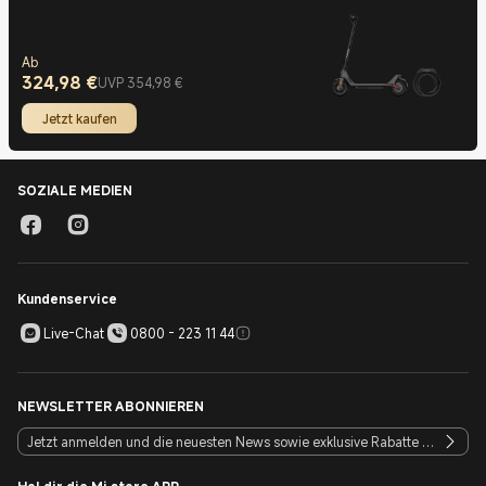
Ab
324,98
€
Current Price €324.98
UVP 354,98 €
UVP 354,98 €
Jetzt kaufen
SOZIALE MEDIEN
Kundenservice
Live-Chat
0800 - 223 11 44
NEWSLETTER ABONNIEREN