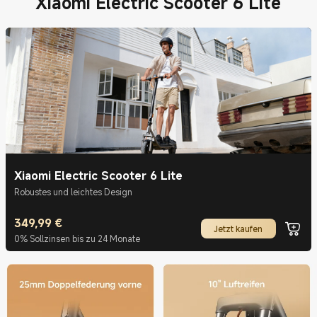
Xiaomi Electric Scooter 6 Lite
Xiaomi Electric Scooter 6 Lite
Robustes und leichtes Design
349,99
€
Current Price €349.99
Jetzt kaufen
0% Sollzinsen bis zu 24 Monate