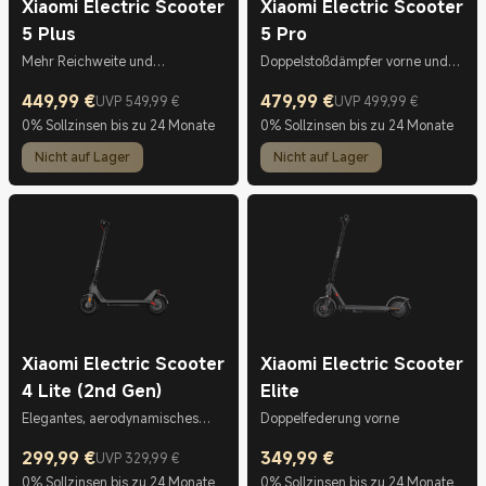
Xiaomi Electric Scooter
Xiaomi Electric Scooter
5 Plus
5 Pro
Mehr Reichweite und
Doppelstoßdämpfer vorne und
Fahrkomfort
hinten
449,99
€
479,99
€
UVP 549,99 €
UVP 499,99 €
Current Price €449.99
UVP 549,99 €
Current Price €479.99
UVP 499,99 €
0% Sollzinsen bis zu 24 Monate
0% Sollzinsen bis zu 24 Monate
Nicht auf Lager
Nicht auf Lager
Xiaomi Electric Scooter
Xiaomi Electric Scooter
4 Lite (2nd Gen)
Elite
Elegantes, aerodynamisches
Doppelfederung vorne
Design
299,99
€
349,99
€
UVP 329,99 €
Current Price €299.99
UVP 329,99 €
Current Price €349.99
0% Sollzinsen bis zu 24 Monate
0% Sollzinsen bis zu 24 Monate