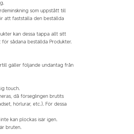
g.
ärdeminskning som uppstått till
r att fastställa den beställda
kter kan dessa tappa allt sitt
t för sådana beställda Produkter.
ill gäller följande undantag från
lig touch.
neras, då förseglingen brutits
set, hörlurar, etc.). För dessa
nte kan plockas isär igen.
är bruten.