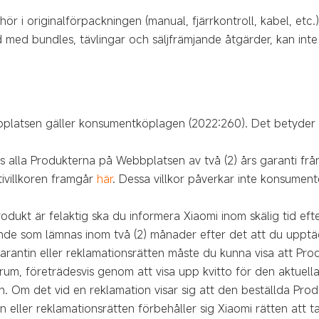
ör i originalförpackningen (manual, fjärrkontroll, kabel, etc.
med bundles, tävlingar och säljfrämjande åtgärder, kan inte
platsen
gäller konsumentköplagen (2022:260). Det betyder a
s alla Produkterna på Webbplatsen av två (2) års garanti frå
tivillkoren framgår
här
. Dessa villkor påverkar inte konsumente
odukt är felaktig ska du informera Xiaomi inom skälig tid eft
de som lämnas inom två (2) månader efter det att du upptäck
a garantin eller reklamationsrätten måste du kunna visa att Pr
m, företrädesvis genom att visa upp kvitto för den aktuella
. Om det vid en reklamation visar sig att den beställda Produk
in eller reklamationsrätten förbehåller sig Xiaomi rätten att