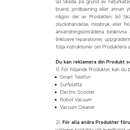
(a) Skada på grund av naturkatast
brand, jordbävning eller annan yt
någon del av Produkten; (e) Sk
olyckshändelse, missbruk, eller f
användningsområdena beskrivna av
(inklusive reparationer, uppgrader
följa instruktioner om Produktens an
Du kan reklamera din Produkt s
1). För följande Produkter, kan du 
Smart Telefon
Surfplatta
Electric Scooter
Robot Vacuum
Vacuum Cleaner
2).
För alla andra Produkter för
vänligen kontakta vår kundtjänst via