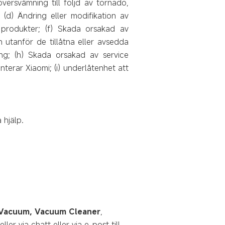
versvämning till följd av tornado,
 (d) Ändring eller modifikation av
produkter; (f) Skada orsakad av
 utanför de tillåtna eller avsedda
ng; (h) Skada orsakad av service
terar Xiaomi; (i) underlåtenhet att
 hjälp.
ot Vacuum, Vacuum Cleaner
,
er via chatt eller via e-post till