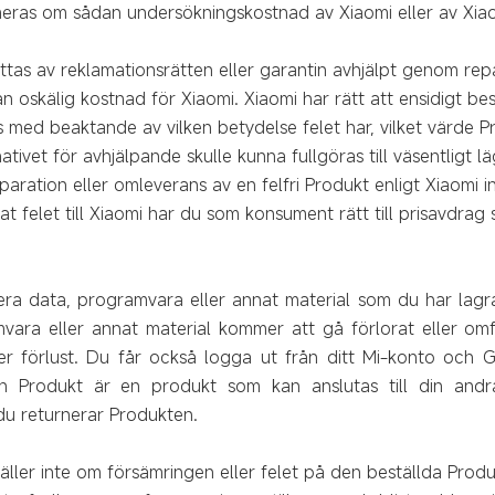
eras om sådan undersökningskostnad av Xiaomi eller av Xiaom
attas av reklamationsrätten eller garantin avhjälpt genom rep
an oskälig kostnad för Xiaomi. Xiaomi har rätt att ensidigt b
 med beaktande av vilken betydelse felet har, vilket värde P
nativet för avhjälpande skulle kunna fullgöras till väsentligt 
aration eller omleverans av en felfri Produkt enligt Xiaomi int
at felet till Xiaomi har du som konsument rätt till prisavdrag
era data, programvara eller annat material som du har lagr
mvara eller annat material kommer att gå förlorat eller om
er förlust. Du får också logga ut från ditt Mi-konto och 
in Produkt är en produkt som kan anslutas till din andra
du returnerar Produkten.
ller inte om försämringen eller felet på den beställda Prod