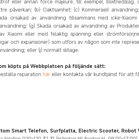
rof eller annan force majeure, till exempel, blixtnedslag, ö
tre påverkan; (b) Oaktsamhet; (c) Kommersiell användning;
ada orsakad av användning tillsammans med icke-Xiaomi 
elanvändning; (g) Skada orsakad av användning av Produkten
 Xiaomi eller med felaktig spänning eller strömförsörjni
ingar och expansioner) som utförs av någon som inte represen
vändning; eller (j) normalt slitage.
om köpts på Webbplatsen på följände sätt:
beställa reparation
här
eller kontakta vår kundtjänst för att få
utom Smart Telefon, Surfplatta, Electric Scooter, Rob
 telefon 020-120 32 31 (måndag till fredag kl. 09:00-17:00) ell