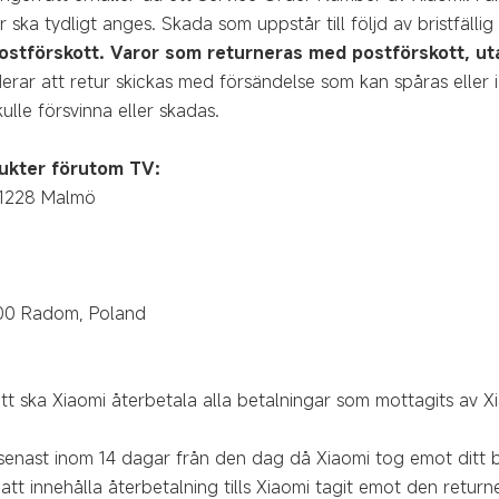
ka tydligt anges. Skada som uppstår till följd av bristfällig 
ostförskott.
Varor som returneras med postförskott, uta
rar att retur skickas med försändelse som kan spåras eller
ulle försvinna eller skadas.
dukter förutom TV:
21228 Malmö
600 Radom, Poland
tt ska Xiaomi återbetala alla betalningar som mottagits av X
senast inom 14 dagar från den dag då Xiaomi tog emot ditt b
att innehålla återbetalning tills Xiaomi tagit emot den retur