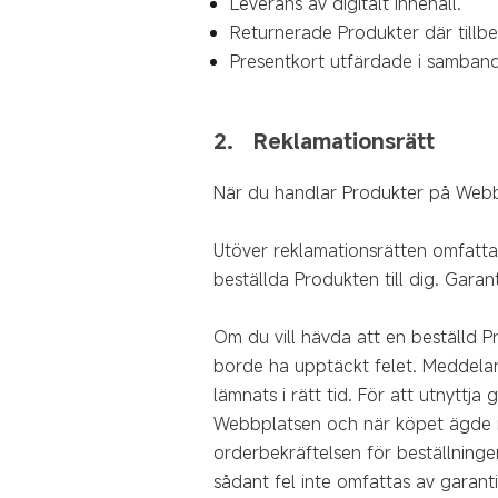
Leverans av digitalt innehåll.
Returnerade Produkter där tillbeh
Presentkort utfärdade i samband 
2. Reklamationsrätt
När du handlar Produkter
på
Webb
Utöver reklamationsrätten omfatta
beställda Produkten till dig. Garan
Om du vill hävda att en beställd Pr
borde ha upptäckt felet. Meddelan
lämnats i rätt tid. För att utnyttj
Webbplatsen och när köpet ägde ru
orderbekräftelsen för beställningen
sådant fel inte omfattas av garant