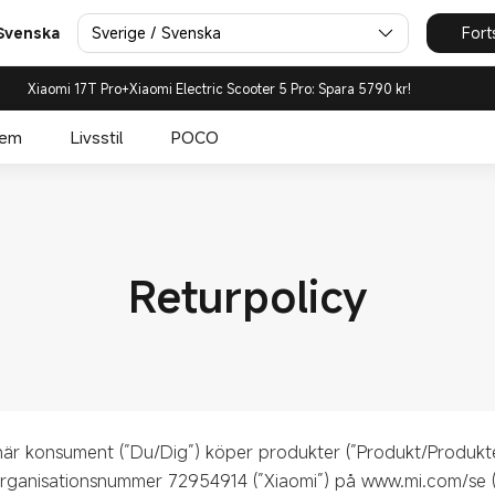
Sverige / Svenska
Fort
 Svenska
Xiaomi 17T Pro+Xiaomi Electric Scooter 5 Pro: Spara 5790 kr!
hem
Livsstil
POCO
Returpolicy
r när konsument (”Du/Dig”) köper produkter (”Produkt/Produkt
organisationsnummer 72954914 (”Xiaomi”) på www.mi.com/se (