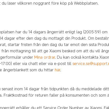
 du läser villkoren noggrant före köp på Webbplatsen.
latsen har du 14 dagars ångerrätt enligt lag (2005:59) om d
 14 dagar efter den dag du mottagit din Produkt. Om beställni
at, startar fristen från den dag du tar emot den sista Produ
 från mottagning till att ge Xiaomi besked om att du vill ångra
ångerformulär under
Mina ordrar
. Du kan också kontakta Xiaom
17:00) eller via chatt eller via e-post till
service.se@support
e ångerblankett som du hittar
här
.
 senast inom 14 dagar från tidpunkten då du meddelade ditt 
. Fraktkostnad för returen faller på konsumenten och som äv
ngerrätt erhåller du ett Service Order Number av Xiaomi. Fak