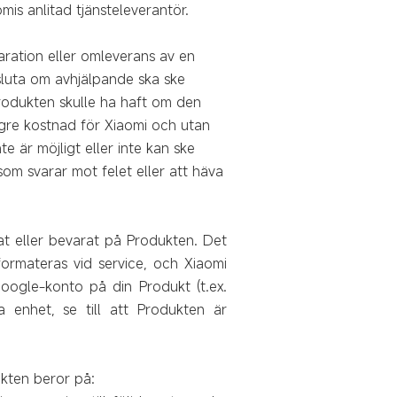
is anlitad tjänsteleverantör.
aration eller omleverans av en
esluta om avhjälpande ska ske
rodukten skulle ha haft om den
lägre kostnad för Xiaomi och utan
e är möjligt eller inte kan ske
 som svarar mot felet eller att häva
at eller bevarat på Produkten. Det
formateras vid service, och Xiaomi
Google-konto på din Produkt (t.ex.
 enhet, se till att Produkten är
ukten beror på: