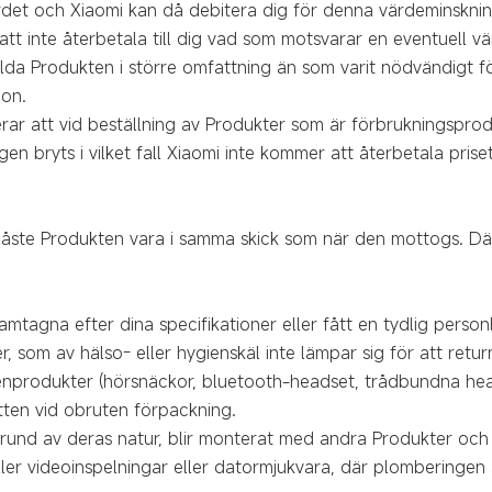
värdet och Xiaomi kan då debitera dig för denna värdeminsknin
att inte återbetala till dig vad som motsvarar en eventuell v
llda Produkten i större omfattning än som varit nödvändigt fö
ion.
r att vid beställning av Produkter som är förbrukningsprodu
en bryts i vilket fall Xiaomi inte kommer att återbetala prise
åste Produkten vara i samma skick som när den mottogs. Därt
mtagna efter dina specifikationer eller fått en tydlig person
 som av hälso- eller hygienskäl inte lämpar sig för att retur
ienprodukter (hörsnäckor, bluetooth-headset, trådbundna head
tten vid obruten förpackning.
und av deras natur, blir monterat med andra Produkter och i
ler videoinspelningar eller datormjukvara, där plomberingen 