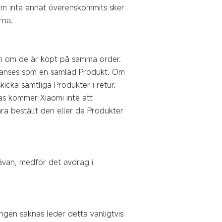
i. Om inte annat överenskommits sker
rna.
även om de är köpt på samma order.
e anses som en samlad Produkt. Om
cka samtliga Produkter i retur.
as kommer Xiaomi inte att
a beställt den eller de Produkter
gåvan, medför det avdrag i
ngen saknas leder detta vanligtvis