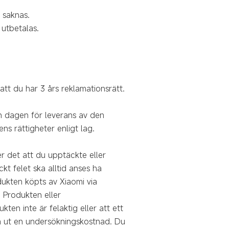
) saknas.
 utbetalas.
tt du har 3 års reklamationsrätt.
n dagen för leverans av den
ns rättigheter enligt lag.
er det att du upptäckte eller
t felet ska alltid anses ha
odukten köpts av Xiaomi via
 Produkten eller
ten inte är felaktig eller att ett
 ta ut en undersökningskostnad. Du