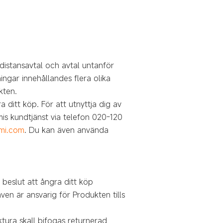
istansavtal och avtal untanför
ngar innehållandes flera olika
kten.
 ditt köp. För att utnyttja dig av
is kundtjänst via telefon 020-120
.mi.com
. Du kan även använda
beslut att ångra ditt köp
en är ansvarig för Produkten tills
tura skall bifogas returnerad