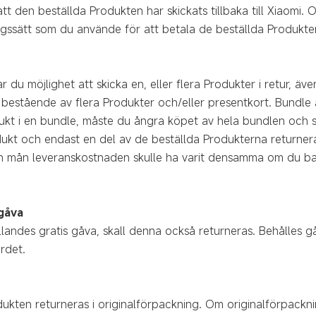
på att den beställda Produkten har skickats tillbaka till Xiaom
gssätt som du använde för att betala de beställda Produkte
r du möjlighet att skicka en, eller flera Produkter i retur, 
s bestående av flera Produkter och/eller presentkort. Bundl
kt i en bundle, måste du ångra köpet av hela bundlen och ski
ukt och endast en del av de beställda Produkterna returner
n mån leveranskostnaden skulle ha varit densamma om du bar
gåva
llandes gratis gåva, skall denna också returneras. Behålles 
rdet.
odukten returneras i originalförpackning. Om originalförpackni