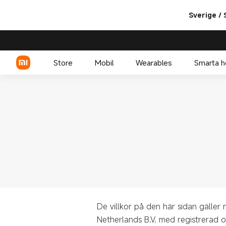
Sverige /
Store
Mobil
Wearables
Smarta 
Xiaomi-serien
REDMI-serien
POCO
De villkor på den här sidan gälle
Netherlands B.V. med registrerad 